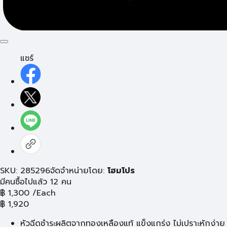
แชร์
SKU: 285296
จัดจำหน่ายโดย:
โฮมโปร
มีคนซื้อไปแล้ว 12 คน
฿
1,300
/Each
฿
1,920
หัวฉีดชำระผลิตจากทองเหลืองแท้ แข็งแกร่ง ไม่เปราะหักง่าย