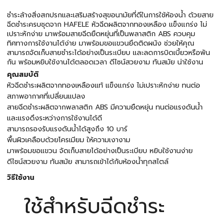
ชำระล้างสิ่งสกปรกและเสริมสร้างสุขอนามัยที่ดีในการใช้ห้องน้ำ ด้วยสาย
ฉีดชำระครบชุดจาก HAFELE หัวฉีดผลิตจากทองเหลือง แข็งแกร่ง ไม่
เปราะหักง่าย มาพร้อมสายฉีดยืดหยุ่นที่เป็นพลาสติก ABS ควบคุม
ทิศทางการใช้งานได้ง่าย มาพร้อมขอแขวนยึดติดผนัง ช่วยให้คุณ
สามารถจัดเก็บสายชำระได้อย่างเป็นระเบียบ และลดการบิดเบี้ยวหรือพัน
กัน พร้อมหยิบใช้งานได้ตลอดเวลา ดีไซน์สวยงาม ทันสมัย น่าใช้งาน
คุณสมบัติ
หัวฉีดชำระผลิตจากทองเหลืองแท้ แข็งแกร่ง ไม่เปราะหักง่าย ทนต่อ
สภาพอากาศที่เปลี่ยนแปลง
สายฉีดชำระผลิตจากพลาสติก ABS มีความยืดหยุ่น ทนต่อแรงดันน้ำ
และแรงดึงระหว่างการใช้งานได้ดี
สามารถรองรับแรงดันน้ำได้สูงถึง 10 บาร์
พื้นผิวเคลือบด้วยโครเมียม ให้ความเงางาม
มาพร้อมขอแขวน จัดเก็บสายได้อย่างเป็นระเบียบ หยิบใช้งานง่าย
ดีไซน์สวยงาม ทันสมัย สามารถเข้าได้กับห้องน้ำทุกสไตล์
วิธีใช้งาน
ใช้สำหรับฉีดชำระ