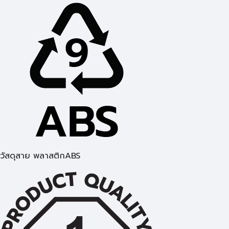
วัสดุสาย พลาสติกABS