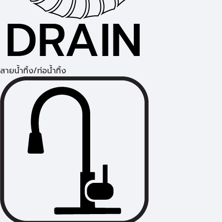
สายน้ำทิ้ง/ท่อน้ำทิ้ง