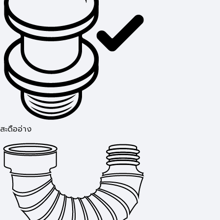
สะดืออ่าง