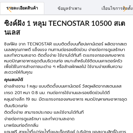
รายละเอียดสินค้า
ข้อมูลจำเพาะ
เงื่อนไขการติดตั้ง
ซิงค์ฝัง 1 หลุม TECNOSTAR 10500 สเต
นเลส
ซิงค์ฝัง จาก TECNOSTAR แบบติดตั้งบนท็อปเคาน์เตอร์ ผลิตจากสเต
นเลสคุณภาพดี แข็งแรง ทนทานต่อรอยขีดข่วน ง่ายต่อการดูแลรักษา
และทำความสะอาด ติดตั้งง่าย ใช้งานได้ทันที ตะแกรงกรองเศษอาหาร
หมดปัญหาอาหารอุดตันบริเวณท่อ เหมาะสำหรับใช้ติดบนเคาเตอร์ครัว
เพื่อใช้ในการล้างภาชนะต่าง ๆ หรือล้างผักผลไม้ ใช้งานง่ายเพิ่มความ
สะดวกให้กับคุณ
คุณสมบัติ
อ่างล้างจาน 1 หลุม แบบติดตั้งบนเคาน์เตอร์ วัสดุผลิตจากสเตนเลส
เกรด 201 หนา 0.8 มม. ทนต่อการใช้งานและรอยขีดข่วนได้ดี
หลุมอ่างลึก 19 ซม. มีตะแกรงกรองเศษอาหาร หมดปัญหาเศษอาหารอุด
ตันบริเวณท่อ
ติดตั้งง่าย สามารถประกอบ และใช้งานได้ทันที
ง่ายต่อการดูแลรักษา และทำความสะอาด
มาพร้อมท่อดักกลิ่น
แถมฟรี สายน้ำทิ้ง/ท่อน้ำทิ้งและก๊อกซิงค์ (บริษัทฯ ขอสงวนสิทธิ์ในการ