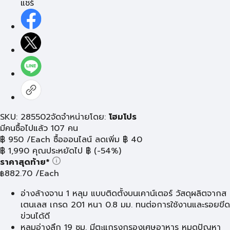
แชร์
SKU: 285502
จัดจำหน่ายโดย:
โฮมโปร
มีคนซื้อไปแล้ว 107 คน
฿
950
/Each
ซื้อออนไลน์ ลดเพิ่ม
฿
40
฿
1,990
คุณประหยัดไป
฿
(-54%)
ราคาสุดท้าย*
882.70
/Each
฿
อ่างล้างจาน 1 หลุม แบบติดตั้งบนเคาน์เตอร์ วัสดุผลิตจากส
เตนเลส เกรด 201 หนา 0.8 มม. ทนต่อการใช้งานและรอยขีด
ข่วนได้ดี
หลุมอ่างลึก 19 ซม. มีตะแกรงกรองเศษอาหาร หมดปัญหา