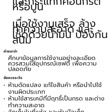
และกระแทกคอนกรีต
หรือปูน
เมื่อใช้งานเสร็จ ล้าง
ทำความสะอาด และ
เช็ดด้วยน้ำมัน ป้องกัน
สนิม
คำแนะนำ
ศึกษาข้อมูลการใช้งานอย่างละเอียด
ควรสวมใส่อุปกรณ์เซฟตี้ เพื่อความ
ปลอดภัย
ข้อควรระวัง
ห้ามดัดแปลง แก้ไขสินค้า หรือนำไปใช้
งานผิดประเภท
ห้ามใช้สารเคมีที่มีฤทธิ์เป็นกรด และด่าง
ทำความสะอาด