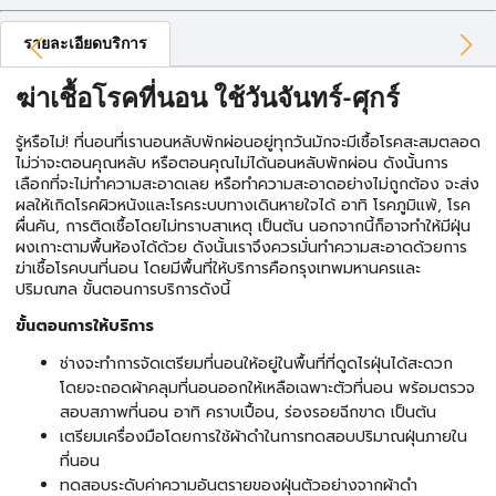
รายละเอียดบริการ
ฆ่าเชื้อโรคที่นอน ใช้วันจันทร์-ศุกร์
รู้หรือไม่! ที่นอนที่เรานอนหลับพักผ่อนอยู่ทุกวันมักจะมีเชื้อโรคสะสมตลอด
ไม่ว่าจะตอนคุณหลับ หรือตอนคุณไม่ได้นอนหลับพักผ่อน ดังนั้นการ
เลือกที่จะไม่ทำความสะอาดเลย หรือทำความสะอาดอย่างไม่ถูกต้อง จะส่ง
ผลให้เกิดโรคผิวหนังและโรคระบบทางเดินหายใจได้ อาทิ โรคภูมิแพ้, โรค
ผื่นคัน, การติดเชื้อโดยไม่ทราบสาเหตุ เป็นต้น นอกจากนี้ก็อาจทำให้มีฝุ่น
ผงเกาะตามพื้นห้องได้ด้วย ดังนั้นเราจึงควรมั่นทำความสะอาดด้วยการ
ฆ่าเชื้อโรคบนที่นอน โดยมีพื้นที่ให้บริการคือกรุงเทพมหานครและ
ปริมณฑล ขั้นตอนการบริการดังนี้
ขั้นตอนการให้บริการ
ช่างจะทำการจัดเตรียมที่นอนให้อยู่ในพื้นที่ที่ดูดไรฝุ่นได้สะดวก
โดยจะถอดผ้าคลุมที่นอนออกให้เหลือเฉพาะตัวที่นอน พร้อมตรวจ
สอบสภาพที่นอน อาทิ คราบเปื้อน, ร่องรอยฉีกขาด เป็นต้น
เตรียมเครื่องมือโดยการใช้ผ้าดำในการทดสอบปริมาณฝุ่นภายใน
ที่นอน
ทดสอบระดับค่าความอันตรายของฝุ่นตัวอย่างจากผ้าดำ