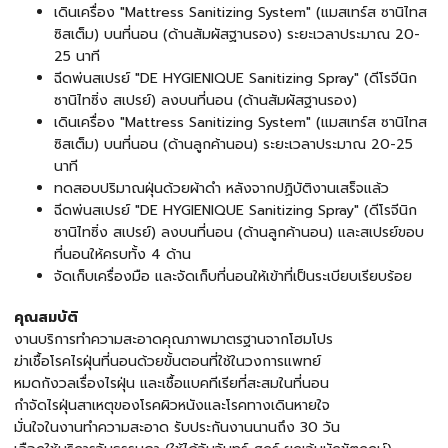
เดินเครื่อง "Mattress Sanitizing System" (แมสเทร์ส ซานิไทส
ซิสเต็ม) บนที่นอน (ด้านสัมผัสฐานรอง) ระยะเวลาประมาณ 20-
25 นาที
ฉีดพ่นสเปรย์ "DE HYGIENIQUE Sanitizing Spray" (ดีโรจีนิก
ซานิไทซิ่ง สเปรย์) ลงบนที่นอน (ด้านสัมผัสฐานรอง)
เดินเครื่อง "Mattress Sanitizing System" (แมสเทร์ส ซานิไทส
ซิสเต็ม) บนที่นอน (ด้านลูกค้านอน) ระยะเวลาประมาณ 20-25
นาที
ทดสอบปริมาณฝุ่นด้วยผ้าดำ หลังจากปฏิบัติงานเสร็จแล้ว
ฉีดพ่นสเปรย์ "DE HYGIENIQUE Sanitizing Spray" (ดีโรจีนิก
ซานิไทซิ่ง สเปรย์) ลงบนที่นอน (ด้านลูกค้านอน) และสเปรย์ขอบ
ที่นอนให้ครบทั้ง 4 ด้าน
จัดเก็บเครื่องมือ และจัดเก็บที่นอนให้เข้าที่เป็นระเบียบเรียบร้อย
คุณสมบัติ
งานบริการทำความสะอาดคุณภาพมาตรฐานจากโฮมโปร
ฆ่าเชื้อโรคไรฝุ่นที่นอนด้วยขั้นตอนที่ใช้ในวงการแพทย์
หมดกังวลเรื่องไรฝุ่น และเชื้อแบคทีเรียที่สะสมในที่นอน
กำจัดไรฝุ่นสาเหตุของโรคผิวหนังและโรคทางเดินหายใจ
มั่นใจในงานทำความสะอาด รับประกันงานนานถึง 30 วัน