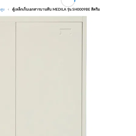
กสูง
ตู้เหล็กเก็บเอกสารบานทึบ MEDILA รุ่น SH0009BE สีครีม