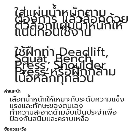
ใส่แผ่นน้ำหนักตาม
ต้องการ แล้วล็อกด้วย
ตัวล็อกแผ่นน้ำหนักให้
แน่นก่อนใช้งาน
ใช้ฝึกท่า Deadlift,
Squat, Bench
Press, Shoulder
Press หรือฝึกกล้าม
เนื้อหลักทุกส่วน
คำแนะนำ
เลือกน้ำหนักให้เหมาะกับระดับความแข็ง
แรงและทักษะของตนเอง
ทำความสะอาดด้ามจับเป็นประจำเพื่อ
ป้องกันสนิมและคราบเหงื่อ
ข้อควรระวัง