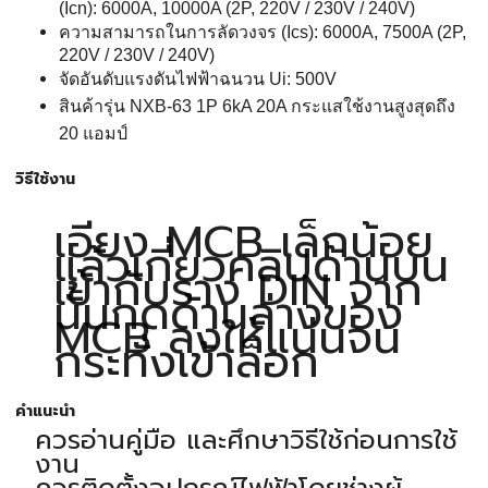
(Icn): 6000A, 10000A (2P, 220V / 230V / 240V)
ความสามารถในการลัดวงจร
(Ics): 6000A, 7500A (2P,
220V / 230V / 240V)
จัดอันดับแรงดันไฟฟ้าฉนวน
Ui: 500V
สินค้ารุ่น
NXB-63 1P 6kA 20A
กระแสใช้งานสูงสุดถึง
20
แอมป์
วิธีใช้งาน
เอียง MCB เล็กน้อย
แล้วเกี่ยวคลิปด้านบน
เข้ากับราง DIN จาก
นั้นกดด้านล่างของ
MCB ลงให้แน่นจน
กระทั่งเข้าล็อก
คำแนะนำ
ควรอ่านคู่มือ และศึกษาวิธีใช้ก่อนการใช้
งาน