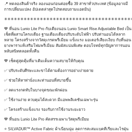
📍
ทดลองสินค้าจริง ลองนอนก่อนค่อยซื้อ
39
สาขาทั่วประเทศ (ข้อมูลอาจมี
การเปลี่ยนแปลง อัปเดตล่าสุดโปรดสอบถามแอดมิน)
✳✳✳✳✳✳✳✳✳✳✳✳✳✳✳✳✳✳✳✳✳✳✳✳✳✳✳✳✳✳✳✳✳✳✳✳✳✳✳
💙
ที่นอน
Lunio Lite Pro
กับเตียงนอน
Lunio Smart Rise Adjustable Bed
เป็น
เซ็ตที่ผสานโครงเตียง ฐานเตียงเตียงปรับระดับไฟฟ้า ปรับท่านอนได้หลาก
หลาย โครงสร้างจากวัสดุเกรดพรีเมียม แข็งแรง มอเตอร์เสียงเงียบ กับที่นอน
ยางพาราแท้เสริมโฟมพรีเมียม สัมผัสแน่นพิเศษ ตอบโจทย์ทุกปัญหาการนอน
หลับสนิทตลอดทั้งคืน
💙
เซ็ตคู่สุดคุ้มที่มาเติมเต็มความสบายให้กับคุณ
✅
ปรับระดับศีรษะและขาได้ตามต้องการอย่างง่ายดาย
✅
ช่วยให้หาท่านั่งและท่านอนที่สบายขึ้น
✅
ลดแรงกดทับในบางจุดขณะพักผ่อน
✅
ใช้งานง่าย ควบคุมได้สะดวก มีแอพพลิเคชันเฉพาะรุ่น
✅
โครงสร้างแข็งแรง รองรับการใช้งานระยะยาว
💙
ที่นอน
Lunio Lite Pro
คัดสรรเฉพาะวัสดุพรีเมียม
⭐ SILVADUR™ Active Fabric
ผ้าเนียนนุ่ม ลดการสะสมแบคทีเรียและไรฝุ่น