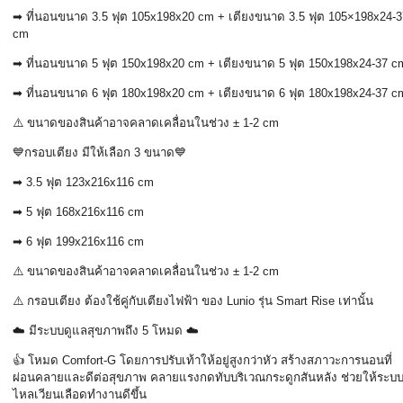
➡
ที่นอนขนาด
3.5
ฟุต
105x198x20 cm +
เตียงขนาด
3.5
ฟุต
105×198x24-3
cm
➡
ที่นอนขนาด
5
ฟุต
150x198x20 cm +
เตียงขนาด
5
ฟุต
150x198x24-37 c
➡
ที่นอนขนาด
6
ฟุต
180x198x20 cm +
เตียงขนาด
6
ฟุต
180x198x24-37 c
⚠️
ขนาดของสินค้าอาจคลาดเคลื่อนในช่วง
± 1-2 cm
💙
กรอบเตียง มีให้เลือก
3
ขนาด
💙
➡ 3.5
ฟุต
123x216x116 cm
➡ 5
ฟุต
168x216x116 cm
➡ 6
ฟุต
199x216x116 cm
⚠️
ขนาดของสินค้าอาจคลาดเคลื่อนในช่วง
± 1-2 cm
⚠️
กรอบเตียง ต้องใช้คู่กับเตียงไฟฟ้า ของ
Lunio
รุ่น
Smart Rise
เท่านั้น
☁️
มีระบบดูแลสุขภาพถึง
5
โหมด
☁️
👍
โหมด
Comfort-G
โดยการปรับเท้าให้อยู่สูงกว่าหัว สร้างสภาวะการนอนที่
ผ่อนคลายและดีต่อสุขภาพ คลายแรงกดทับบริเวณกระดูกสันหลัง ช่วยให้ระบ
ไหลเวียนเลือดทำงานดีขึ้น