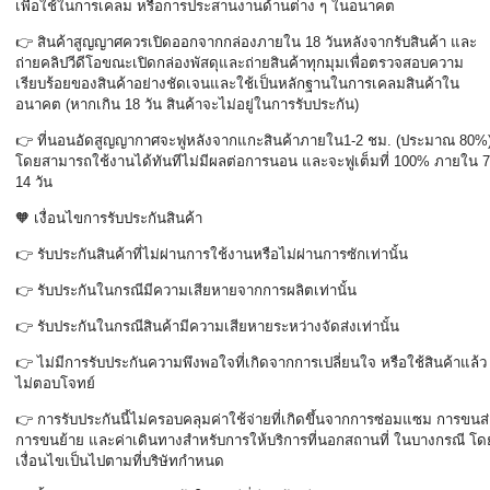
เพื่อใช้ในการเคลม หรือการประสานงานด้านต่าง ๆ ในอนาคต
👉
สินค้าสูญญาศควรเปิดออกจากกล่องภายใน
18
วันหลังจากรับสินค้า และ
ถ่ายคลิปวีดีโอขณะเปิดกล่องพัสดุและถ่ายสินค้าทุกมุมเพื่อตรวจสอบความ
เรียบร้อยของสินค้าอย่างชัดเจนและใช้เป็นหลักฐานในการเคลมสินค้าใน
อนาคต (หากเกิน
18
วัน สินค้าจะไม่อยู่ในการรับประกัน)
👉
ที่นอนอัดสูญญากาศจะฟูหลังจากแกะสินค้าภายใน
1-2
ชม. (ประมาณ
80%
โดยสามารถใช้งานได้ทันทีไม่มีผลต่อการนอน และจะฟูเต็มที่
100%
ภายใน
7
14
วัน
🧡
เงื่อนไขการรับประกันสินค้า
👉
รับประกันสินค้าที่ไม่ผ่านการใช้งานหรือไม่ผ่านการซักเท่านั้น
👉
รับประกันในกรณีมีความเสียหายจากการผลิตเท่านั้น
👉
รับประกันในกรณีสินค้ามีความเสียหายระหว่างจัดส่งเท่านั้น
👉
ไม่มีการรับประกันความพึงพอใจที่เกิดจากการเปลี่ยนใจ หรือใช้สินค้าแล้ว
ไม่ตอบโจทย์
👉
การรับประกันนี้ไม่ครอบคลุมค่าใช้จ่ายที่เกิดขึ้นจากการซ่อมแซม การขนส่
การขนย้าย และค่าเดินทางสำหรับการให้บริการที่นอกสถานที่ ในบางกรณี โด
เงื่อนไขเป็นไปตามที่บริษัทกำหนด