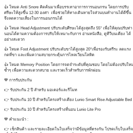
👍
โหมด
Anti Snore
คิดค้นมาเพื่อบรรเทาอาการการนอนกรน โดยการปรับ
ศรีษะให้สูงขึ้น
12-30
องศา
เพื่อช่วยให้ทางเดินหายใจส่วนบนทำงานได้ดีขึ้น
จึงลดความเสี่ยงในการนอนกรนได้
👍
โหมด
Head Adjustment
ปรับระดับศีรษะได้สูงสุดถึง
55°
เพื่อให้คุณปรับท่า
นอนได้ตามความต้องการปรับให้เหมาะกับการ อ่านหนังสือ
,
ดูทีวีบนเตียง ได้
อย่างสะดวก
👍
โหมด
Foot Adjustment
ปรับระดับขาได้สูงสุด
20°
เพื่อรองรับสรีระ ลดแรง
กดที่ขา และเพิ่มความสบายกระตุ้นการไหลเวียนโลหิต
👍
โหมด
Memory Position
โดยการจดจำระดับที่คุณชอบ โดยไม่ต้องปรับใหม
ซ้ำๆ เพื่อความสะดวกสบาย และรวดเร็วสำหรับการพักผ่อน
💙
การรับประกัน
👉
รับประกัน
2
ปี สำหรับ มอเตอร์และรีโมท
👉
รับประกัน
10
ปี สำหรับโครงสร้างเตียง
Lunio Smart Rise Adjustable Bed
👉
รับประกัน
10
ปี สำหรับโครงสร้างที่นอน
Lunio Lite Pro
💙
คำแนะนำ :
👉
เช็กสินค้า และรายละเอียดในใบเสร็จว่ามีข้อมูลที่ตรงกัน โปรดเก็บใบเสร็จ