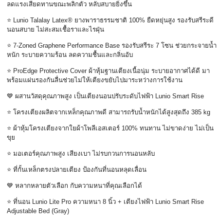
ลดแรงเสียดทานขณะพลิกตัว หลับสบายยิ่งขึ้น
⭐ Lunio Talalay Latex®
ยางพาราธรรมชาติ
100%
ยืดหยุ่นสูง รองรับสรีระดี
นอนสบาย ไม่สะสมเชื้อราและไรฝุ่น
⭐ 7-Zoned Graphene Performance Base
รองรับสรีระ
7
โซน ช่วยกระจายน้ำ
หนัก ระบายความร้อน ลดความชื้นและกลิ่นอับ
⭐ ProEdge Protective Cover
ผ้าหุ้มฐานเตียงเนื้อนุ่ม ระบายอากาศได้ดี มา
พร้อมแผ่นรองกันลื่นช่วยไม่ให้เตียงขยับไปมาระหว่างการใช้งาน
💙
ผสานวัสดุคุณภาพสูง เป็นเตียงนอนปรับระดับไฟฟ้า
Lunio Smart Rise
⭐
โครงเตียงผลิตจากเหล็กคุณภาพดี สามารถรับน้ำหนักได้สูงสุดถึง
385 kg
⭐
ผ้าหุ้มโครงเตียงจากใยผ้าโพลีเอสเตอร์
100%
ทนทาน ไม่ขาดง่าย ไม่เป็น
ขุย
⭐
มอเตอร์คุณภาพสูง เสียงเบา ไม่รบกวนการนอนหลับ
⭐
ที่กั้นเหล็กตรงปลายเตียง ป้องกันที่นอนหลุดเลื่อน
💙
หลากหลายตัวเลือก กับความหนาที่คุณเลือกได้
⭐
ที่นอน
Lunio Lite Pro
ความหนา
8
นิ้ว + เตียงไฟฟ้า
Lunio Smart Rise
Adjustable Bed (Gray)