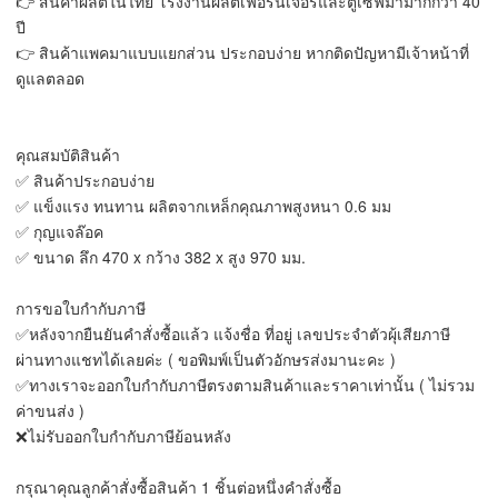
👉 สินค้าผลิตในไทย โรงงานผลิตเฟอร์นิเจอร์และตู้เซฟมามากกว่า 40
ปี
👉 สินค้าแพคมาแบบแยกส่วน ประกอบง่าย หากติดปัญหามีเจ้าหน้าที่
ดูแลตลอด
คุณสมบัติสินค้า
✅ สินค้าประกอบง่าย
✅ แข็งแรง ทนทาน ผลิตจากเหล็กคุณภาพสูงหนา 0.6 มม
✅ กุญแจล๊อค
✅ ขนาด ลึก 470 x กว้าง 382 x สูง 970 มม.
การขอใบกำกับภาษี
✅หลังจากยืนยันคำสั่งซื้อแล้ว แจ้งชื่อ ที่อยู่ เลขประจําตัวผุ้เสียภาษี
ผ่านทางแชทได้เลยค่ะ ( ขอพิมพ์เป็นตัวอักษรส่งมานะคะ )
✅ทางเราจะออกใบกำกับภาษีตรงตามสินค้าและราคาเท่านั้น ( ไม่รวม
ค่าขนส่ง )
❌ไม่รับออกใบกำกับภาษีย้อนหลัง
กรุณาคุณลูกค้าสั่งซื้อสินค้า 1 ชิ้นต่อหนึ่งคำสั่งซื้อ