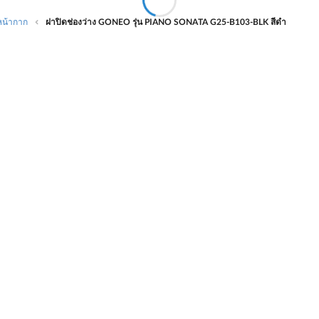
หน้ากาก
ฝาปิดช่องว่าง GONEO รุ่น PIANO SONATA G25-B103-BLK สีดำ