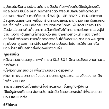
อุปกรณ์เสริมความปลอดภัย ราวมือจับ ที่มาพร้อมกับดีไซน์รูปทรงตัว
แอล จับกระชับมือ เหมาะกับการทรงตัว พร้อมรูปลักษณ์ที่โดดเด่นดู
สวยงาม ทันสมัย ภายใต้แบรนด์ WS รุ่น GB-3327-2-BLR ผลิตจาก
วัสดุสเตนเลสคุณภาพเยี่ยม ผ่านการทดสอบมาตราฐานสากล รับแรงกด
และดึงได้ถึง 200 กิโลกรัม ร่วมด้วยการขัดเงา เพิ่มความเงางาม น่า
สัมผัส ส่วนการติดตั้งสามารถเลือกติดตั้งได้ตามความต้องการของผู้ใช้
งาน ไม่ว่าจะเป็นสถานที่การติดตั้ง เช่น ข้างอ่างล้างหน้า หรือจะข้างโถ
สุขภัณฑ์ พร้อมสามารถเลือกติดตั้งสลับได้ทั้งซ้ายและขวา ทุกเพศ ทุกวัย
ทุกช่วงอายุ และทุกการใช้งานเพื่อความปลอดภัยในการใช้งานภายใน
ห้องน้ำควรเป็นอย่างยิ่งที่ต้องมีราวกันลื่น
คุณสมบัติ
ผลิตจากสเตนเลสคุณภาพดี เกรด SUS-304 มีความแข็งแรงทนทานต่อ
การใช้งาน
เนื้อผิวผ่านการขัดเงา เพิ่มความมันเงา ดูสวยงาม
ผ่านการทดสอบความแข็งแรงตามมาตราฐานสากล รองรับแรงกด-ดึง
ได้ถึง 200 กก.
สามารถเลือกติดตั้งสลับได้ทั้งซ้ายและขวา ขึ้นอยู่กับผู้ใช้งาน
ดีไซน์รูปทรงตัวแอล จับกระชับ ถนัดมือ โดยสามารถจับได้ทั้งส่วนแนว
นอน และแนวตั้ง
วิธีใช้งาน