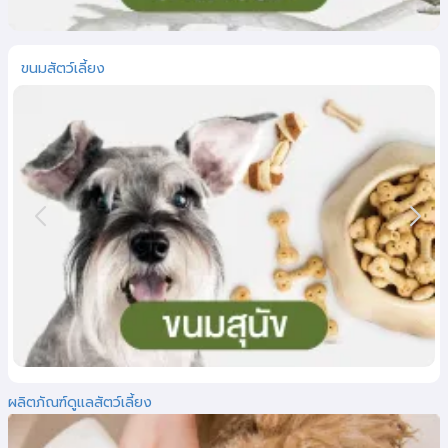
ขนมสัตว์เลี้ยง
ผลิตภัณฑ์ดูแลสัตว์เลี้ยง