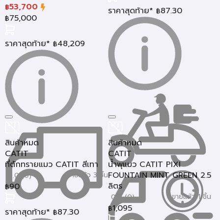
53,700
฿
ราคาสุดท้าย*
87.30
฿
75,000
฿
ราคาสุดท้าย*
48,209
฿
สินค้าหมด
สินค้าหมด
CATIT
CATIT
ที่ตักทรายแมว CATIT สีเทา
น้ำพุแมว CATIT PIXI
FOUNTAIN MINT GREEN 2.5
ขายแล้ว 3 ชิ้น
0.0 (0)
ลิตร
90
฿
ขายแล้ว 1 ชิ้น
0.0 (0)
1,095
฿
ราคาสุดท้าย*
87.30
฿