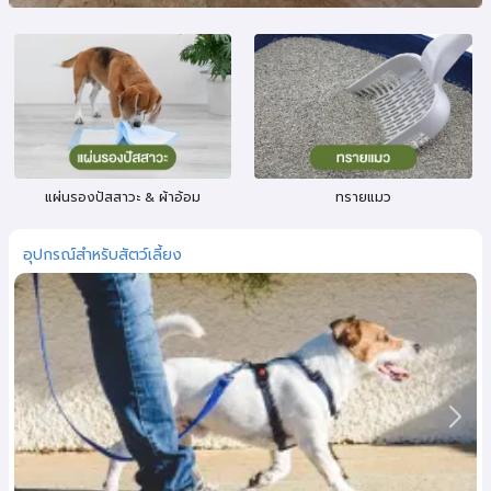
แผ่นรองปัสสาวะ & ผ้าอ้อม
ทรายแมว
อุปกรณ์สำหรับสัตว์เลี้ยง