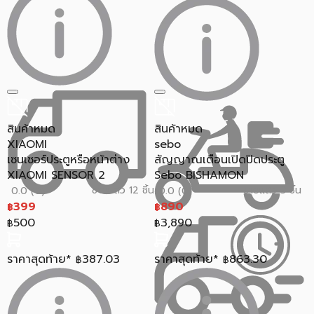
สินค้าหมด
สินค้าหมด
XIAOMI
sebo
เซนเซอร์ประตูหรือหน้าต่าง
สัญญาณเตือนเปิดปิดประตู
XIAOMI SENSOR 2
Sebo BISHAMON
ขายแล้ว 12 ชิ้น
ขายแล้ว 3 ชิ้น
0.0 (0)
0.0 (0)
399
890
฿
฿
500
3,890
฿
฿
ราคาสุดท้าย*
387.03
ราคาสุดท้าย*
863.30
฿
฿