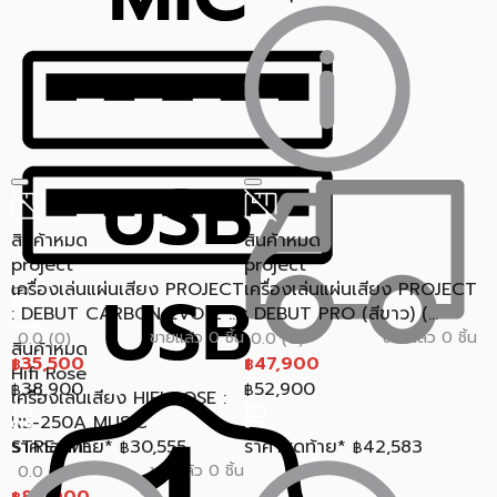
สินค้าหมด
สินค้าหมด
project
project
เครื่องเล่นแผ่นเสียง PROJECT
เครื่องเล่นแผ่นเสียง PROJECT
: DEBUT CARBON EVO 2 ...
: DEBUT PRO (สีขาว) (...
ขายแล้ว 0 ชิ้น
ขายแล้ว 0 ชิ้น
0.0 (0)
0.0 (0)
สินค้าหมด
35,500
47,900
฿
฿
Hifi Rose
38,900
52,900
฿
฿
เครื่องเล่นเสียง HIFI ROSE :
RS-250A MUSIC
STREAME...
ราคาสุดท้าย*
30,555
ราคาสุดท้าย*
42,583
฿
฿
ขายแล้ว 0 ชิ้น
0.0 (0)