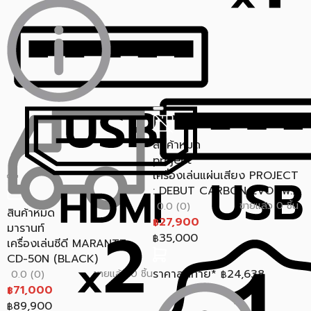
สินค้าหมด
project
เครื่องเล่นแผ่นเสียง PROJECT
: DEBUT CARBON EVO (พ...
ขายแล้ว 0 ชิ้น
0.0 (0)
สินค้าหมด
27,900
฿
มารานท์
35,000
฿
เครื่องเล่นซีดี MARANTZ :
CD-50N (BLACK)
ราคาสุดท้าย*
24,638
ขายแล้ว 0 ชิ้น
0.0 (0)
฿
71,000
฿
89,900
฿