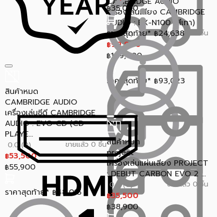
CAMBRIDGE AUDIO
35,000
฿
เครื่องเล่นเสียง CAMBRIDGE
AUDIO : EX-N100 (สีเทา)
ราคาสุดท้าย*
24,638
ขายแล้ว 0 ชิ้น
0.0 (0)
฿
99,900
฿
109,000
฿
ราคาสุดท้าย*
93,023
฿
สินค้าหมด
CAMBRIDGE AUDIO
เครื่องเล่นซีดี CAMBRIDGE
AUDIO : EVO-CD (CD
PLAYE...
สินค้าหมด
ขายแล้ว 0 ชิ้น
0.0 (0)
project
53,500
฿
เครื่องเล่นแผ่นเสียง PROJECT
55,900
฿
: DEBUT CARBON EVO 2 ...
ขายแล้ว 0 ชิ้น
0.0 (0)
ราคาสุดท้าย*
48,015
฿
35,500
฿
38,900
฿