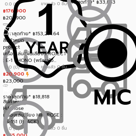
ราคาสุดท้าย*
33,853
฿
ขายแล้ว 0 ชิ้น
0.0 (0)
176,900
฿
207,900
฿
ราคาสุดท้าย*
153,271.64
฿
สินค้าหมด
project
เครื่องเล่นแผ่นเสียง PROJECT
: E-1 PHONO (พร้อมหัว...
ขายแล้ว 0 ชิ้น
0.0 (0)
20,900
฿
23,000
฿
ราคาสุดท้าย*
18,818
฿
สินค้าหมด
Hifi Rose
เครื่องเล่นเสียง HIFI ROSE :
RS-151 (BLACK)
ขายแล้ว 0 ชิ้น
0.0 (0)
265,000
฿