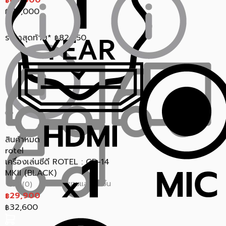
89,000
฿
119,000
฿
ราคาสุดท้าย*
82,450
฿
สินค้าหมด
rotel
เครื่องเล่นซีดี ROTEL : CD-14
MKII (BLACK)
ขายแล้ว 0 ชิ้น
0.0 (0)
29,900
฿
32,600
฿