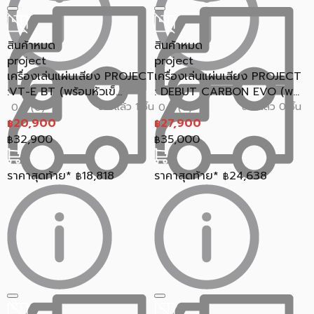
สินค้าหมด
สินค้าหมด
project
project
เครื่องเล่นแผ่นเสียง PROJECT
เครื่องเล่นแผ่นเสียง PROJECT
:VT-E BT (พร้อมหัวเข็...
: DEBUT CARBON EVO (พ...
ขายแล้ว 1 ชิ้น
ขายแล้ว 0 ชิ้น
0.0 (0)
0.0 (0)
20,900
27,900
฿
฿
32,900
35,000
฿
฿
ราคาสุดท้าย*
18,818
ราคาสุดท้าย*
24,638
฿
฿