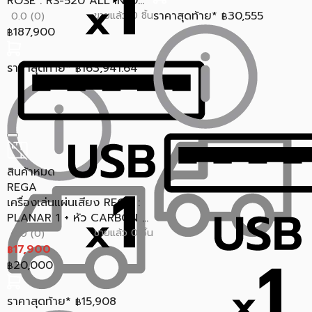
ROSE : RS-520 ALL IN O...
ราคาสุดท้าย*
30,555
ขายแล้ว 0 ชิ้น
0.0 (0)
฿
187,900
฿
ราคาสุดท้าย*
163,941.64
฿
สินค้าหมด
REGA
เครื่องเล่นแผ่นเสียง REGA :
PLANAR 1 + หัว CARBON ...
ขายแล้ว 0 ชิ้น
0.0 (0)
17,900
฿
20,000
฿
ราคาสุดท้าย*
15,908
฿