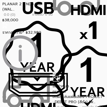
PLANAR 2 + ND3 MM
(WAL...
ขายแล้ว 0 ชิ้น
0.0 (0)
38,000
฿
ราคาสุดท้าย*
32,980
฿
สินค้าหมด
project
เครื่องเล่นแผ่นเสียง PROJECT
: DEBUT PRO (สีดำ) (พ...