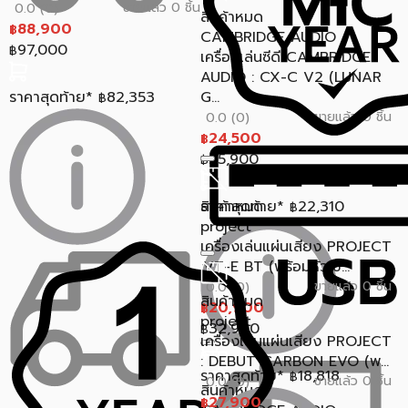
ขายแล้ว 0 ชิ้น
0.0 (0)
สินค้าหมด
88,900
฿
CAMBRIDGE AUDIO
97,000
฿
เครื่องเล่นซีดี CAMBRIDGE
AUDIO : CX-C V2 (LUNAR
ราคาสุดท้าย*
82,353
G...
฿
ขายแล้ว 0 ชิ้น
0.0 (0)
24,500
฿
25,900
฿
ราคาสุดท้าย*
สินค้าหมด
22,310
฿
project
เครื่องเล่นแผ่นเสียง PROJECT
:VT-E BT (พร้อมหัวเข็...
ขายแล้ว 0 ชิ้น
0.0 (0)
สินค้าหมด
20,900
฿
project
32,900
฿
เครื่องเล่นแผ่นเสียง PROJECT
: DEBUT CARBON EVO (พ...
ราคาสุดท้าย*
18,818
฿
ขายแล้ว 0 ชิ้น
0.0 (0)
สินค้าหมด
27,900
฿