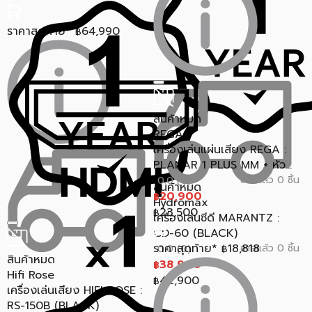
ราคาสุดท้าย*
64,990
฿
สินค้าหมด
REGA
เครื่องเล่นแผ่นเสียง REGA :
PLANAR 1 PLUS MM + หัว...
ขายแล้ว 0 ชิ้น
0.0 (0)
สินค้าหมด
20,900
฿
Hydromax
23,500
฿
เครื่องเล่นซีดี MARANTZ :
CD-60 (BLACK)
ราคาสุดท้าย*
18,818
ขายแล้ว 0 ชิ้น
0.0 (0)
฿
สินค้าหมด
38,900
฿
Hifi Rose
42,900
฿
เครื่องเล่นเสียง HIFI ROSE :
RS-150B (BLACK)