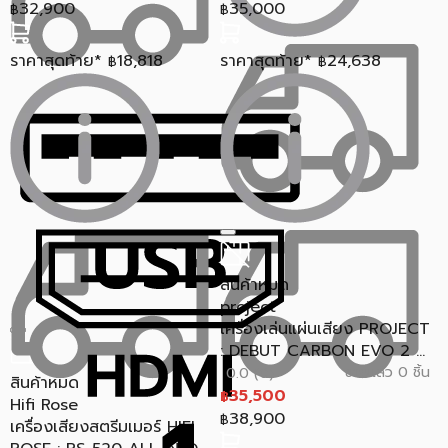
32,900
35,000
฿
฿
ราคาสุดท้าย*
18,818
ราคาสุดท้าย*
24,638
฿
฿
สินค้าหมด
project
เครื่องเล่นแผ่นเสียง PROJECT
: DEBUT CARBON EVO 2 ...
ขายแล้ว 0 ชิ้น
0.0 (0)
สินค้าหมด
35,500
฿
Hifi Rose
38,900
฿
เครื่องเสียงสตรีมเมอร์ HIFI