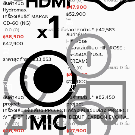
ขายแล้ว 0 ชิ้น
0.0 (0)
สินค้าหมด
47,900
฿
Hydromax
52,900
฿
เครื่องเล่นซีดี MARANTZ :
CD-60 (NG)
ราคาสุดท้าย*
42,583
ขายแล้ว 0 ชิ้น
0.0 (0)
฿
สินค้าหมด
38,900
฿
Hifi Rose
42,900
฿
เครื่องเล่นเสียง HIFI ROSE :
RS-250A MUSIC
ราคาสุดท้าย*
33,853
฿
STREAME...
ขายแล้ว 0 ชิ้น
0.0 (0)
89,000
฿
119,000
฿
สินค้าหมด
ราคาสุดท้าย*
สินค้าหมด
82,450
฿
project
project
เครื่องเล่นแผ่นเสียง PROJECT
เครื่องเล่นแผ่นเสียง PROJECT
:VT-E BT (พร้อมหัวเข็...
: DEBUT CARBON EVO (พ...
ขายแล้ว 0 ชิ้น
ขายแล้ว 0 ชิ้น
0.0 (0)
0.0 (0)
20,900
27,900
฿
฿