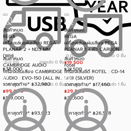
สินค้าหมด
สินค้าหมด
REGA
REGA
เครื่องเล่นแผ่นเสียง REGA :
เครื่องเล่นแผ่นเสียง REGA :
PLANAR 2 + ND3 MM
PLANAR 1 + หัว CARBON ...
(WHI...
ขายแล้ว 0 ชิ้น
0.0 (0)
สินค้าหมด
สินค้าหมด
ขายแล้ว 0 ชิ้น
19,500
0.0 (0)
฿
CAMBRIDGE AUDIO
rotel
38,000
21,500
฿
฿
เครื่องเล่นเสียง CAMBRIDGE
เครื่องเล่นซีดี ROTEL : CD-14
AUDIO : EVO-150 (ALL IN...
MKII (SILVER)
ราคาสุดท้าย*
32,980
ราคาสุดท้าย*
17,460
ขายแล้ว 0 ชิ้น
ขายแล้ว 1 ชิ้น
0.0 (0)
฿
0.0 (0)
฿
99,900
29,900
฿
฿
129,000
32,600
฿
฿
ราคาสุดท้าย*
93,023
ราคาสุดท้าย*
26,578
฿
฿