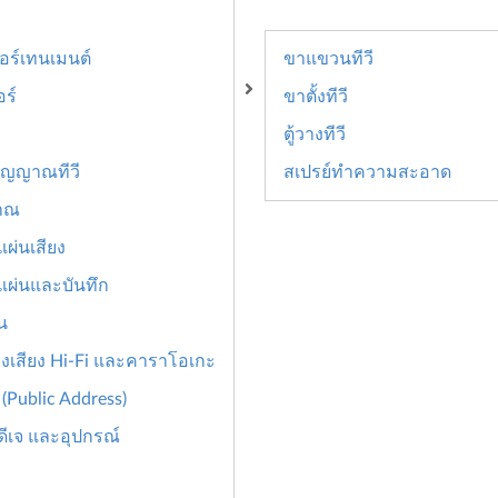
อร์เทนเมนต์
ขาแขวนทีวี
ร์
ขาตั้งทีวี
ตู้วางทีวี
สัญญาณทีวี
สเปรย์ทำความสะอาด
าณ
นแผ่นเสียง
นแผ่นและบันทึก
น
องเสียง Hi-Fi และคาราโอเกะ
(Public Address)
นดีเจ และอุปกรณ์