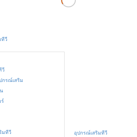
ทีวี
ีวี
ปกรณ์เสริม
่น
ร์
ิมทีวี
อุปกรณ์เสริมทีวี