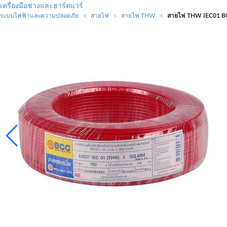
เครื่องมือช่างและฮาร์ดแวร์
ระบบไฟฟ้าและความปลอดภัย
สายไฟ
สายไฟ THW
สายไฟ THW IEC01 BCC