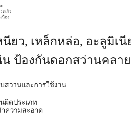
าย
วดเร็ว
นื่อง
ียว, เหล็กหล่อ, อะลูมิเน
น่น ป้องกันดอกสว่านคล
ับสว่านและการใช้งาน
านผิดประเภท
่างทำความสะอาด