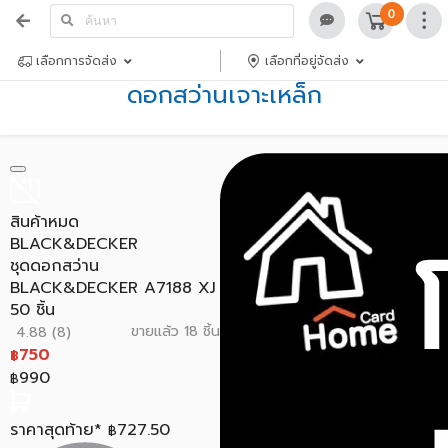
0
เลือกการจัดส่ง
เลือกที่อยู่จัดส่ง
ดอกสว่านเจาะเหล็ก
สินค้าหมด
BLACK&DECKER
ชุดดอกสว่าน
BLACK&DECKER A7188 XJ
50 ชิ้น
ขายแล้ว 18 ชิ้น
4.88 (8)
750
฿
990
฿
ราคาสุดท้าย*
727.50
฿