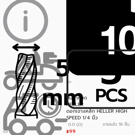
สินค้าหมด
HELLER
ดอกเจาะเหล็ก HELLER HIGH
SPEED 1/4 นิ้ว
ขายแล้ว 16 ชิ้น
0.0 (0)
99
฿