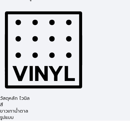
วัสดุหลัก ไวนิล
สี
ขาว
เทา
น้ำตาล
รูปแบบ