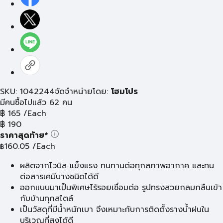
SKU: 1042244
จัดจำหน่ายโดย:
โฮมโปร
มีคนซื้อไปแล้ว 62 คน
฿
165
/Each
฿
190
ราคาสุดท้าย*
160.05
/Each
฿
ผลิตจากไวนิล แข็งแรง ทนทานต่อทุกสภาพอากาศ และทน
ต่อสารเคมีบางชนิดได้ดี
ออกแบบมาเป็นพิเศษไร้รอยเชื่อมต่อ รูปทรงสวยกลมกลืนเข้า
กับบ้านทุกสไตล์
เป็นวัสดุที่มีน้ำหนักเบา จึงเหมาะกับการติดตั้งรางน้ำฝนใน
บริเวณที่สูงได้ดี