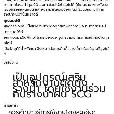
อากาศ ข้องอทำมุม 90 องศา ช่วยให้เข้ามุมได้ดี ใช้งานง่าย หมดกังวล
เรื่องสีลอกหลุดล่อน และยังสามารถช่วยป้องกันน้ำรั่วซึมออกจากท่อ
รางน้ำฝนได้เป็นอย่างดี
คุณสมบัติ
ผลิตจากไวนิล แข็งแรง ทนทานต่อทุกสภาพอากาศ และทนต่อสารเคมี
บางชนิดได้ดี
ออกแบบมาเป็นพิเศษไร้รอยเชื่อมต่อ รูปทรงสวยกลมกลืนเข้ากับบ้านทุก
สไตล์
เป็นวัสดุที่มีน้ำหนักเบา จึงเหมาะกับการติดตั้งรางน้ำฝนในบริเวณที่สูงได้
ดี
วิธีใช้งาน
เป็นอุปกรณ์เสริม
สำหรับงานติดตั้ง
รางน้ำ โดยใช้งานร่วม
กับรางน้ำฝน SCG
คำแนะนำ
ควรศึกษาวิธีการใช้งานโดยละเอียด