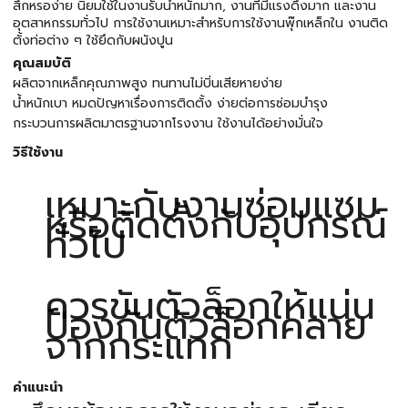
สึกหรอง่าย นิยมใช้ในงานรับน้ำหนักมาก, งานที่มีแรงดึงมาก และงาน
อุตสาหกรรมทั่วไป การใช้งานเหมาะสำหรับการใช้งานพุ๊กเหล็กใน งานติด
ตั้งท่อต่าง ๆ ใช้ยึดกับผนังปูน
คุณสมบัติ
ผลิตจากเหล็กคุณภาพสูง ทนทานไม่บิ่นเสียหายง่าย
น้ำหนักเบา หมดปัญหาเรื่องการติดตั้ง ง่ายต่อการซ่อมบำรุง
กระบวนการผลิตมาตรฐานจากโรงงาน ใช้งานได้อย่างมั่นใจ
วิธีใช้งาน
เหมาะกับงานซ่อมแซม
หรือติดตั้งกับอุปกรณ์
ทั่วไป
ควรขันตัวล็อกให้แน่น
ป้องกันตัวล็อกคลาย
จากกระแทก
คำแนะนำ