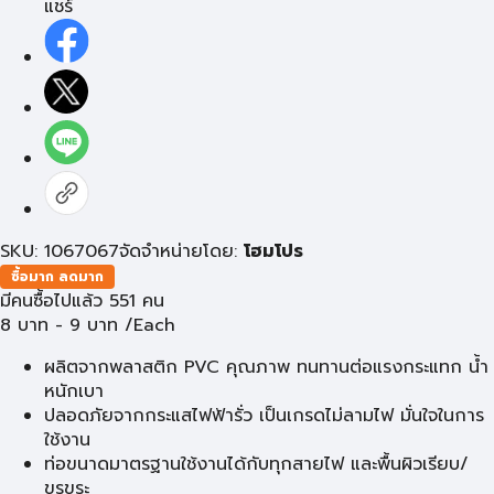
แชร์
SKU: 1067067
จัดจำหน่ายโดย:
โฮมโปร
ซื้อมาก ลดมาก
มีคนซื้อไปแล้ว 551 คน
8
บาท
-
9
บาท
/Each
ผลิตจากพลาสติก PVC คุณภาพ ทนทานต่อแรงกระแทก น้ำ
หนักเบา
ปลอดภัยจากกระแสไฟฟ้ารั่ว เป็นเกรดไม่ลามไฟ มั่นใจในการ
ใช้งาน
ท่อขนาดมาตรฐานใช้งานได้กับทุกสายไฟ และพื้นผิวเรียบ/
ขรุขระ