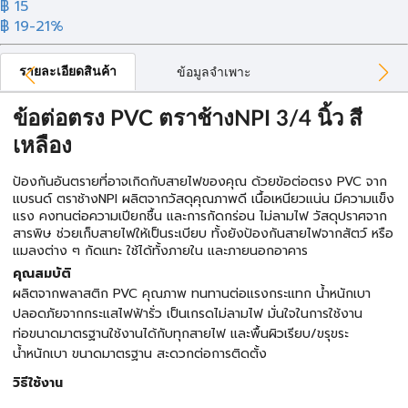
฿ 15
฿ 19
-21%
รายละเอียดสินค้า
ข้อมูลจำเพาะ
ข้อต่อตรง PVC ตราช้างNPI 3/4 นิ้ว สี
เหลือง
ป้องกันอันตรายที่อาจเกิดกับสายไฟของคุณ ด้วยข้อต่อตรง PVC จาก
แบรนด์ ตราช้างNPI ผลิตจากวัสดุคุณภาพดี เนื้อเหนียวแน่น มีความแข็ง
แรง คงทนต่อความเปียกชื้น และการกัดกร่อน ไม่ลามไฟ วัสดุปราศจาก
สารพิษ ช่วยเก็บสายไฟให้เป็นระเบียบ ทั้งยังป้องกันสายไฟจากสัตว์ หรือ
แมลงต่าง ๆ กัดแทะ ใช้ได้ทั้งภายใน และภายนอกอาคาร
คุณสมบัติ
ผลิตจากพลาสติก PVC คุณภาพ ทนทานต่อแรงกระแทก น้ำหนักเบา
ปลอดภัยจากกระแสไฟฟ้ารั่ว เป็นเกรดไม่ลามไฟ มั่นใจในการใช้งาน
ท่อขนาดมาตรฐานใช้งานได้กับทุกสายไฟ และพื้นผิวเรียบ/ขรุขระ
น้ำหนักเบา ขนาดมาตรฐาน สะดวกต่อการติดตั้ง
วิธีใช้งาน