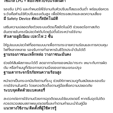
ใช้แก๊ส LPG + ต้องใช้หัวปรับแรงดันต่ำ
รองรับ LPG และกำหนดให้ใช้งานกับหัวปรับแก๊สแรงดันต่ำ พร้อมข้อควร
ระวังคือห้ามใช้หัวปรับแรงดันสูง เพื่อให้ตรงสเปกและลดความเสี่ยง
มี Safety Device ตัดแก๊สอัตโนมัติ
เสริมความปลอดภัยด้วยระบบตัดแก๊สอัตโนมัติ ช่วยลดโอกาสเกิด
อันตรายในกรณีเปลวไฟดับโดยไม่ตั้งใจระหว่างใช้งาน
หัวเตาอลูมิเนียม เปลวไฟ 2 ชั้น
ให้รูปแบบเปลวไฟที่ออกแบบมาเพื่อการกระจายความร้อนและการควบคุม
ไฟที่หลากหลาย รองรับการทำอาหารในชีวิตประจำวันได้ดี
ฐานรองภาชนะเหล็กหล่อ วางภาชนะมั่นคง
ช่วยให้สัมผัสภาชนะได้ดี ลดอาการโยกของหม้อ/กระทะ เหมาะกับการผัด
ต้ม หรือทำเมนูที่ต้องการความนิ่งของภาชนะขณะปรุง
ฐานเตากระจกนิรภัยทนความร้อนสูง
หน้าเตาเป็นกระจกนิรภัยตามที่ระบุ ช่วยให้ภาพรวมดูทันสมัยและรองรับ
การใช้งานในครัว โดยควรติดตั้งตามคู่มือเพื่อความปลอดภัย
ระบบจุดติดด้วยแบตเตอรี่
สะดวกต่อการใช้งานด้วยการจุดติดแบบใช้แบตเตอรี่ หากเริ่มจุดไม่ติด
ควรตรวจสอบสภาพแบตเตอรี่และทำตามคำแนะนำในคู่มือ
แนวทางใช้งาน/ติดตั้งที่ผู้ใช้ควรรู้