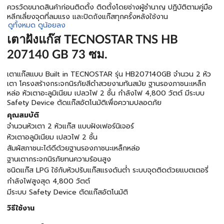
ควรวัดขนาดสินค้าก่อนติดตั้ง ติดตั้งโดยช่างผู้ชำนาญ ปฏิบัติตามคู่มือ
หลีกเลี่ยงจุดที่ลมแรง และปิดถังแก๊สทุกครั้งหลังใช้งาน
ดูทั้งหมด
ดูน้อยลง
เตาฝังแก๊ส TECNOSTAR TNS HB
207140 GB 73 ซม.
เตาแก๊สแบบ Built in TECNOSTAR รุ่น HB207140GB จำนวน 2 หัว
เตา โครงสร้างกระจกนิรภัยสีดำสวยงามทันสมัย ฐานรองภาชนะเหล็ก
หล่อ หัวเตาอะลูมิเนียม เปลวไฟ 2 ชั้น กำลังไฟ 4,800 วัตต์ มีระบบ
Safety Device ตัดแก๊สอัตโนมัติเพื่อความปลอดภัย
คุณสมบัติ
จำนวนหัวเตา 2 หัวแก๊ส แบบฝังเฟอร์นิเจอร์
หัวเตาอลูมิเนียม เปลวไฟ 2 ชั้น
สัมผัสภาชนะได้ดีด้วยฐานรองภาชนะเหล็กหล่อ
ฐานเตากระจกนิรภัยทนความร้อนสูง
ชนิดแก๊ส LPG ใช้กับหัวปรับแก๊สแรงดันต่ำ ระบบจุดติดด้วยแบตเตอรี่
กำลังไฟสูงสุด 4,800 วัตต์
มีระบบ Safety Device ตัดแก๊สอัตโนมัติ
วิธีใช้งาน