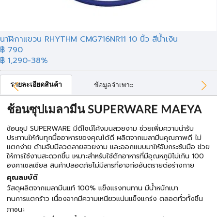
นาฬิกาแขวน RHYTHM CMG716NR11 10 นิ้ว สีน้ำเงิน
฿ 790
฿ 1,290
-38%
รายละเอียดสินค้า
ข้อมูลจำเพาะ
ช้อนซุปเมลามีน SUPERWARE MAEYA
ช้อนซุป SUPERWARE มีดีไซน์โค้งมนสวยงาม ช่วยเพิ่มความน่ารับ
ประทานให้กับทุกมื้ออาหารของคุณได้ดี ผลิตจากเมลามีนคุณภาพดี ไม่
แตกง่าย ด้ามจับมีลวดลายสวยงาม และออกแบบมาให้จับกระชับมือ ช่วย
ให้การใช้งานสะดวกขึ้น เหมาะสำหรับใช้ตักอาหารที่มีอุณหภูมิไม่เกิน 100
องศาเซลเซียส สินค้าปลอดภัยไม่มีสารที่อาจก่ออันตรายต่อร่างกาย
คุณสมบัติ
วัสดุผลิตจากเมลามีนแท้ 100% แข็งแรงทนทาน มีน้ำหนักเบา
ทนการแตกร้าว เนื่องจากมีความเหนียวแน่นแข็งแกร่ง ตลอดทั่วทั้งชิ้น
ภาชนะ