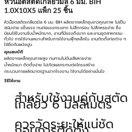
หัวนอตสตัดเกลียวมิล 6 มม. BIH
1.0X10X5 แพ็ก 25 ชิ้น
หัวน๊อตสตัดเกลียวมิล 6 มม. BIH ผลิตจากเหล็กชุบขาวคุณภาพ ไม่เป็น
สนิมง่าย แข็งแรง ทนต่อแรงกระแทก ไม่สึกกร่อน ไม่สึกหรอง่าย ซึ่ง
นิยมใช้ในงานรับน้ำหนักมาก, งานที่มีแรงดึงมาก และงานอุตสาหกรรม
ทั่วไป การใช้งานเหมาะสำหรับการใช้งานพุ๊กเหล็กใน งานติดตั้งท่อต่าง ๆ
ใช้ยึดกับผนังปูน
คุณสมบัติ
ผลิตจากเหล็กคุณภาพสูง ทนทานไม่บิ่นเสียหายง่าย
น้ำหนักเบา ติดตั้งง่าย ไม่เกิดผลกระทบต่อโครงสร้าง
กระบวนการผลิตมาตรฐานจากโรงงาน ใช้งานได้อย่างมั่นใจ
วิธีใช้งาน
สำหรับใช้งานคู่กับสตัด
เกลียว 6 มิลลิเมตร
ควรวัดระยะให้แน่ชัด
ก่อนการติดตั้ง