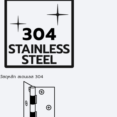
วัสดุหลัก สเตนเลส 304