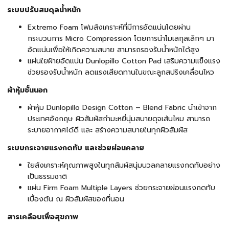
ระบบปรับสมดุลน้ำหนัก
Extremo Foam โฟมสังเคราะห์ที่มีการอัดแน่นโดยผ่าน
กระบวนการ Micro Compression โดยการนำโมเลกุลเล็กๆ มา
อัดแน่นเพื่อให้เกิดความสบาย สามารถรองรับน้ำหนักได้สูง
แผ่นใยฝ้ายอัดแน่น Dunlopillo Cotton Pad เสริมความแข็งแรง
ช่วยรองรับน้ำหนัก ลดแรงเสียดทานในขณะลูกสปริงเคลื่อนไหว
ผ้าหุ้มชั้นนอก
ผ้าหุ้ม Dunlopillo Design Cotton – Blend Fabric นำเข้าจาก
ประเทศอังกฤษ ผิวสัมผัสกำมะหยี่นุ่มสบายดุจเส้นไหม สามารถ
ระบายอากาศได้ดี และ สร้างความสบายในทุกผิวสัมผัส
ระบบกระจายแรงกดทับ และช่วยผ่อนคลาย
ใยสังเคราะห์คุณภาพสูงในทุกสัมผัสนุ่มนวลคลายแรงกดทับอย่าง
เป็นธรรมชาติ
แผ่น Firm Foam Multiple Layers ช่วยกระจายผ่อนแรงกดทับ
เบื้องต้น ณ ผิวสัมผัสของที่นอน
สารเคลือบเพื่อสุขภาพ