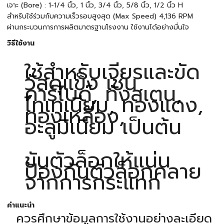
เจาะ (Bore) : 1-1/4 นิ้ว, 1 นิ้ว, 3/4 นิ้ว, 5/8 นิ้ว, 1/2 นิ้ว H
สำหรับใช้ร่วมกับความเร็วรอบสูงสุด (Max Speed) 4,136 RPM
ผ่านกระบวนการการผลิตมาตรฐานโรงงาน ใช้งานได้อย่างมั่นใจ
วิธีใช้งาน
ใช้สำหรับเจียรและขัด
วัสดุแข็ง เช่น
คาร์ไบด์, ทังสเตน,
ไทเทเนียม, ทองแดง,
ทองเหลือง,
อะลูมิเนียม เป็นต้น
ขันตัวล็อกให้แน่น
ป้องกันตัวล็อกคลาย
จากการกระแทก
คำแนะนำ
ควรศึกษาข้อมูลการใช้งานอย่างละเอียด