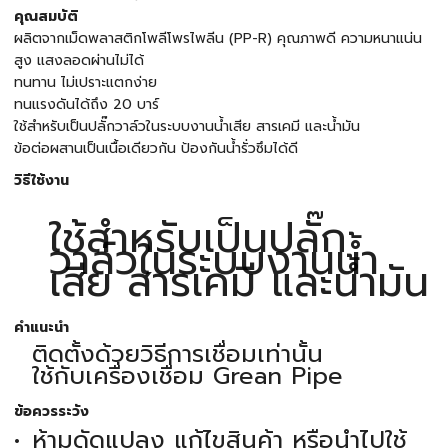
คุณสมบัติ
ผลิตจากเม็ดพลาสติกโพลีโพรไพลีน (PP-R) คุณภาพดี ความหนาแน่น
สูง แสงลอดผ่านไม่ได้
ทนทาน ไม่เปราะแตกง่าย
ทนแรงดันได้ถึง 20 บาร์
ใช้สำหรับเป็นปลั๊กวาล์วในระบบงานน้ำเสีย สารเคมี และน้ำมัน
ข้อต่อผสานเป็นเนื้อเดียวกัน ป้องกันน้ำรั่วซึมได้ดี
วิธีใช้งาน
ใช้สำหรับเป็นปลั๊ก
วาล์วในระบบงานน้ำ
เสีย สารเคมี และน้ำมัน
คำแนะนำ
ติดตั้งด้วยวิธีการเชื่อมเท่านั้น
ใช้กับเครื่องเชื่อม Grean Pipe
ข้อควรระวัง
ห้ามดัดแปลง แก้ไขสินค้า หรือนำไปใช้