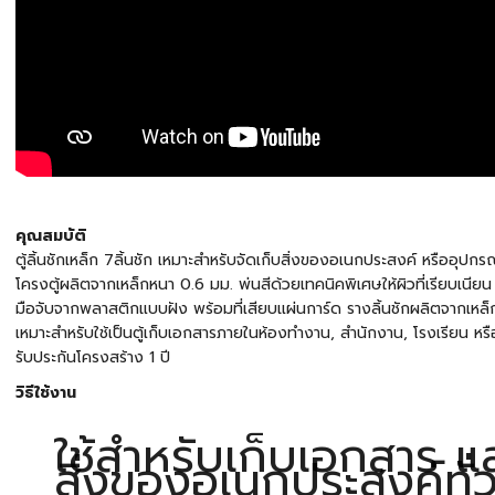
คุณสมบัติ
ตู้ลิ้นชักเหล็ก 7ลิ้นชัก เหมาะสำหรับจัดเก็บสิ่งของอเนกประสงค์ หรืออุป
โครงตู้ผลิตจากเหล็กหนา 0.6 มม. พ่นสีด้วยเทคนิคพิเศษให้ผิวที่เรียบเนี
มือจับจากพลาสติกแบบฝัง พร้อมที่เสียบแผ่นการ์ด รางลิ้นชักผลิตจากเหล็ก
เหมาะสำหรับใช้เป็นตู้เก็บเอกสารภายในห้องทำงาน, สำนักงาน, โรงเรียน 
รับประกันโครงสร้าง 1 ปี
วิธีใช้งาน
ใช้สำหรับเก็บเอกสาร แ
สิ่งของอเนกประสงค์ทั่