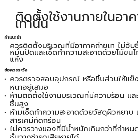
ติดตั้งใช้งานภายในอาค
เท่านั้น
คำแนะนำ
ควรติดตั้งบริเวณที่มีอากาศถ่ายเท ไม่อับชื
หมั่นปัดและเช็ดทำความสะอาดด้วยไม้ขนไก่
แห้ง
ข้อควรระวัง
ควรตรวจสอบอุปกรณ์ หรือชิ้นส่วนให้แข็
หนาอยู่เสมอ
ห้ามติดตั้งใช้งานบริเวณที่มีความร้อน แ
ชื้นสูง
ห้ามเช็ดทำความสะอาดด้วยวัสดุผิวหยาบ แล
สารเคมีกัดกร่อน
ไม่ควรวางของที่มีน้ำหนักเกินกว่าที่กำหน
ชั้นวางชำรุดเสียหายได้