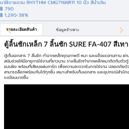
นาฬิกาแขวน RHYTHM CMG716NR11 10 นิ้ว สีน้ำเงิน
฿ 790
฿ 1,290
-38%
รายละเอียดสินค้า
ข้อมูลจำเพาะ
ตู้ลิ้นชักเหล็ก 7 ลิ้นชัก SURE FA-407 สีเทา
ตู้เก็บเอกสาร 7 ลิ้นชัก ทำจากเหล็กคุณภาพดี หนา และแข็งแรงทนทาน ผ่า
สนิมช่วยให้มีอายุการใช้งานที่ยาวนาน รางลิ้นชักทำจากเหล็กหนาติดกับตัวตู
แบบฝัง พร้อมที่เสียบแผ่นการ์ด เพื่อความสะดวกในการใช้งาน ปลอดภัยด
สามารถล็อกพร้อมกันได้ทุกชั้น เหมาะสำหรับเก็บเอกสาร และอุปกรณ์สำนักง
ระเบียบมากขึ้น