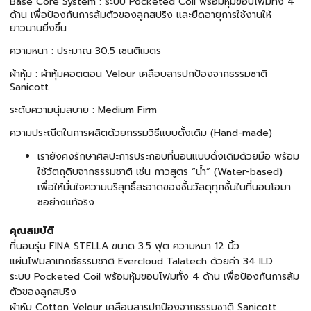
Base Core System : ระบบ Pocketed Coil พร้อมหุ้มขอบโฟมทั้ง 4
ด้าน เพื่อป้องกันการล้มตัวของลูกสปริง และยืดอายุการใช้งานให้
ยาวนานยิ่งขึ้น
ความหนา : ประมาณ 30.5 เซนติเมตร
ผ้าหุ้ม : ผ้าหุ้มคอตตอน Velour เคลือบสารปกป้องจากธรรมชาติ
Sanicott
ระดับความนุ่มสบาย : Medium Firm
ความประณีตในการผลิตด้วยกรรมวิธีแบบดั้งเดิม (Hand-made)
เรายังคงรักษาศิลปะการประกอบที่นอนแบบดั้งเดิมด้วยมือ พร้อม
ใช้วัตถุดิบจากธรรมชาติ เช่น กาวสูตร “น้ำ” (Water-based)
เพื่อให้มั่นใจความบริสุทธิ์สะอาดของชั้นวัสดุทุกชั้นในที่นอนโอมา
ซอย่างแท้จริง
คุณสมบัติ
ที่นอนรุ่น FINA STELLA ขนาด 3.5 ฟุต ความหนา 12 นิ้ว
แผ่นโฟมลาเทกซ์ธรรมชาติ Evercloud Talatech ด้วยค่า 34 ILD
ระบบ Pocketed Coil พร้อมหุ้มขอบโฟมทั้ง 4 ด้าน เพื่อป้องกันการล้ม
ตัวของลูกสปริง
ผ้าหุ้ม Cotton Velour เคลือบสารปกป้องจากธรรมชาติ Sanicott