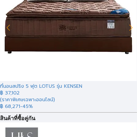
ที่นอนสปริง 5 ฟุต LOTUS รุ่น KENSEN
฿
37,102
(ราคาพิเศษเฉพาะออนไลน์)
฿ 68,271
-45%
สินค้าที่ซื้อคู่กัน