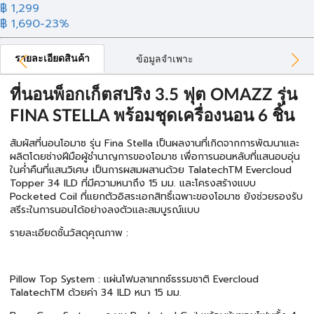
฿ 1,299
฿ 1,690
-23%
รายละเอียดสินค้า
ข้อมูลจำเพาะ
ที่นอนพ็อกเก็ตสปริง 3.5 ฟุต OMAZZ รุ่น
FINA STELLA พร้อมชุดเครื่องนอน 6 ชิ้น
สัมผัสที่นอนโอมาซ รุ่น Fina Stella เป็นผลงานที่เกิดจากการพัฒนาและ
ผลิตโดยช่างฝีมือผู้ชำนาญการของโอมาซ เพื่อการนอนหลับที่แสนอบอุ่น
ในค่ำคืนที่แสนวิเศษ เป็นการผสมผสานด้วย TalatechTM Evercloud
Topper 34 ILD ที่มีความหนาถึง 15 มม. และโครงสร้างแบบ
Pocketed Coil ที่แยกตัวอิสระเอกสิทธิ์เฉพาะของโอมาซ ยังช่วยรองรับ
สรีระในการนอนได้อย่างลงตัวและสมบูรณ์แบบ
รายละเอียดชั้นวัสดุคุณภาพ :
Pillow Top System : แผ่นโฟมลาเทกซ์ธรรมชาติ Evercloud
TalatechTM ด้วยค่า 34 ILD หนา 15 มม.