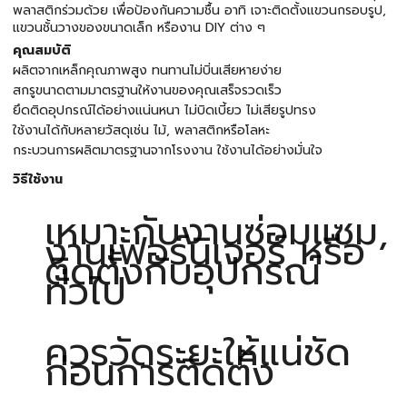
พลาสติกร่วมด้วย เพื่อป้องกันความชื้น อาทิ เจาะติดตั้งแขวนกรอบรูป,
แขวนชั้นวางของขนาดเล็ก หรืองาน DIY ต่าง ๆ
คุณสมบัติ
ผลิตจากเหล็กคุณภาพสูง ทนทานไม่บิ่นเสียหายง่าย
สกรูขนาดตามมาตรฐานให้งานของคุณเสร็จรวดเร็ว
ยึดติดอุปกรณ์ได้อย่างแน่นหนา ไม่บิดเบี้ยว ไม่เสียรูปทรง
ใช้งานได้กับหลายวัสดุเช่น ไม้, พลาสติกหรือโลหะ
กระบวนการผลิตมาตรฐานจากโรงงาน ใช้งานได้อย่างมั่นใจ
วิธีใช้งาน
เหมาะกับงานซ่อมแซม,
งานเฟอร์นิเจอร์ หรือ
ติดตั้งกับอุปกรณ์
ทั่วไป
ควรวัดระยะให้แน่ชัด
ก่อนการติดตั้ง