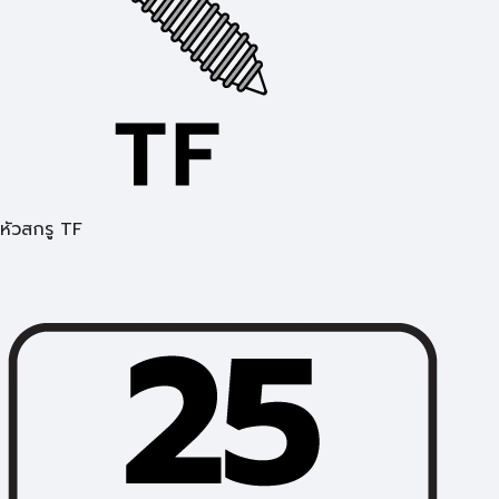
หัวสกรู TF