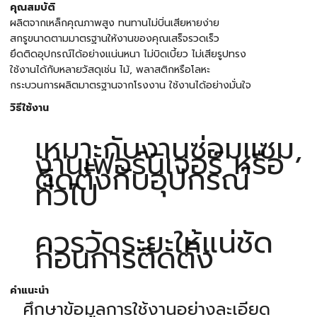
คุณสมบัติ
ผลิตจากเหล็กคุณภาพสูง ทนทานไม่บิ่นเสียหายง่าย
สกรูขนาดตามมาตรฐานให้งานของคุณเสร็จรวดเร็ว
ยึดติดอุปกรณ์ได้อย่างแน่นหนา ไม่บิดเบี้ยว ไม่เสียรูปทรง
ใช้งานได้กับหลายวัสดุเช่น ไม้, พลาสติกหรือโลหะ
กระบวนการผลิตมาตรฐานจากโรงงาน ใช้งานได้อย่างมั่นใจ
วิธีใช้งาน
เหมาะกับงานซ่อมแซม,
งานเฟอร์นิเจอร์ หรือ
ติดตั้งกับอุปกรณ์
ทั่วไป
ควรวัดระยะให้แน่ชัด
ก่อนการติดตั้ง
คำแนะนำ
ศึกษาข้อมูลการใช้งานอย่างละเอียด