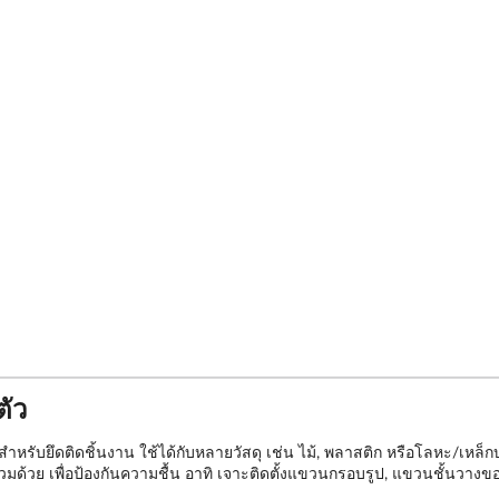
ตัว
์สำหรับยึดติดชิ้นงาน ใช้ได้กับหลายวัสดุ เช่น ไม้, พลาสติก หรือโลหะ/เห
ร่วมด้วย เพื่อป้องกันความชื้น อาทิ เจาะติดตั้งแขวนกรอบรูป, แขวนชั้นวาง