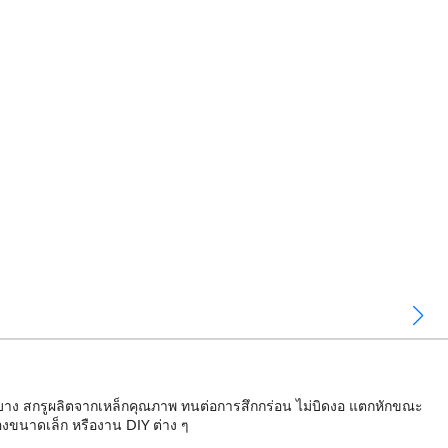
ล็กบาง สกรูผลิตจากเหล็กคุณภาพ ทนต่อการสึกกร่อน ไม่บิดงอ แตกหักขณะ
ของขนาดเล็ก หรืองาน DIY ต่าง ๆ