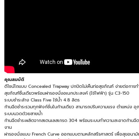
คุณสมบัติ
ดีไซน์โถแบบ Concealed Trapway ปกปิดไม่เห็นท่อสุขภัณฑ์ ง่ายต่อการ
สุขภัณฑ์ชิ้นเดียวพร้อมฝารองนั่งอเนกประสงค์ (ใช้ไฟฟ้า) รุ่น C3-150
ระบบชำระล้าง Class Five ใช้น้ำ 4.8 ลิตร
ก้านฉีดชำระรวมทุกฟังก์ชั่นในก้านเดียว สามารถปรับความแรง ตำแหน่ง อุณ
ระบบนวดด้วยสายน้ำ
ก้านฉีดชำระผลิตจากสเตนเลสเกรด 304 พร้อมระบบทำความสะอาดก้านฉีดชำร
งาน
ฝารองนั่งแบบ French Curve ออกแบบตามหลักสรีรศาสตร์ เพื่อสุขอนามัยที่ดี