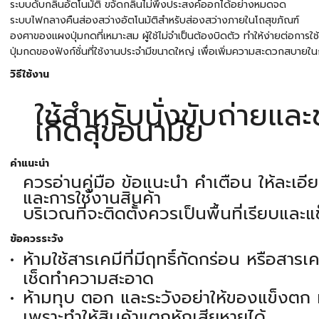
ระบบดับกลิ่นอัตโนมัติ ขจัดกลิ่นไม่พึงประสงค์ออกได้อย่างหมดจด
ระบบไฟกลางคืนส่องสว่างอัตโนมัติสำหรับส่องสว่างภายในโถสุขภัณฑ์
องศาของแผงปุ่มกดที่เหมาะสม ผู้ใช้ไม่จำเป็นต้องบิดตัว ทำให้ง่ายต่อการใช
ปุ่มกดของฟังก์ชั่นที่ใช้งานประจำมีขนาดใหญ่ เพื่อเพิ่มความสะดวกสบายในก
วิธีใช้งาน
ใช้สำหรับนั่งขับถ่ายและ
เกิดสุขอนามัย
คำแนะนำ
ควรอ่านคู่มือ ข้อแนะนำ คำเตือน ให้ละเอี
และการใช้งานสินค้า
บริเวณที่จะติดตั้งควรเป็นพื้นที่เรียบและ
ข้อควรระวัง
ห้ามใช้สารเคมีที่มีฤทธิ์กัดกร่อน หรือสารเค
เช็ดทำความสะอาด
ห้ามทุบ ตอก และระวังอย่าให้ของแข็งตก 
เพราะทำให้สินค้าแตกหักเสียหายได้