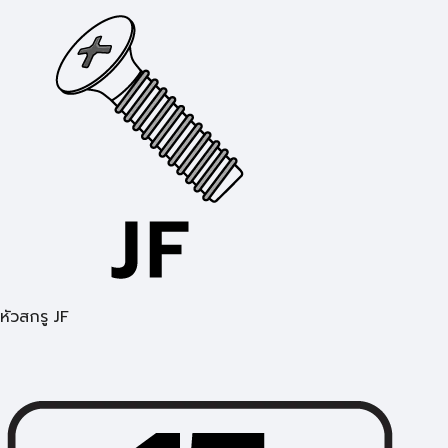
หัวสกรู JF