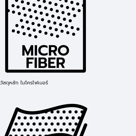
วัสดุหลัก ไมโครไฟเบอร์