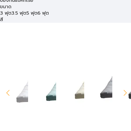
ป้องกันแบคทีเรีย
ขนาด
3 ฟุต
3.5 ฟุต
5 ฟุต
6 ฟุต
สี