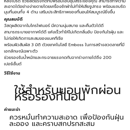
หลังโปรด ช่วยลดแรงกดทับพร้อมโอบอุ้มสรีระของคุณ สามารถทำความ
สะอาดได้อย่างง่ายดายโดยเครื่องซักผ้าไม่ทำให้เสียรูปทรง พร้อมแถบรัด
มุมที่นอนทั้ง 4 ด้าน เสริมประสิทธิภาพของที่นอนให้สมบูรณ์ยิ่งขึ้น
คุณสมบัติ
วัสดุผลิตจากไมโครไฟเบอร์ มีความนุ่มสบาย และคืนตัวได้ดี
สามารถระบายอากาศได้ดี แห้งเร็วทำให้ไม่เกิดกลิ่นอับ ป้องกันไรฝุ่น และ
ไม่ก่อให้เกิดการสะสมของแบคทีเรีย
พร้อมผิวสัมผัส 3 มิติ ด้วยเทคโนโลยี Emboss ในการสร้างลวดลายที่มี
เอกลักษณ์เฉพาะตัว
ช่วยรองรับน้ำหนักและกระจายแรงกดทับจากร่างกายได้ถึง 200
เปอร์เซ็นต์
วิธีใช้งาน
ใช้สำหรับนอนพักผ่อน
หรือรองที่นอน
คำแนะนำ
ควรหมั่นทำความสะอาด เพื่อป้องกันฝุ่น
ละออง และคราบสกปรกสะสม