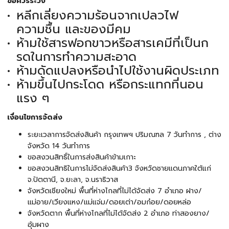
ข้อควรระวัง
หลีกเลี่ยงความร้อนจากเปลวไฟ
ความชื้น และของมีคม
ห้ามใช้สารฟอกขาวหรือสารเคมีที่เป็นก
รดในการทำความสะอาด
ห้ามดัดแปลงหรือนำไปใช้งานผิดประเภท
ห้ามขึ้นไปกระโดด หรือกระแทกที่นอน
แรง ๆ
เงื่อนไขการจัดส่ง
ระยะเวลาการจัดส่งสินค้า กรุงเทพฯ ปริมณฑล 7 วันทำการ , ต่าง
จังหวัด 14 วันทำการ
ขอสงวนสิทธิ์ในการส่งสินค้าข้ามเกาะ
ขอสงวนสิทธิในการไม่จัดส่งสินค้า3 จังหวัดชายแดนภาคใต้แก่
จ.ปัตตานี, จ.ยะลา, จ.นราธิวาส
จังหวัดเชียงใหม่ พื้นที่ห่างไกลที่ไม่ได้จัดส่ง 7 อำเภอ ฝาง/
แม่อาย/เวียงแหง/แม่แจ่ม/ดอยเต่า/อมก๋อย/ดอยหล่อ
จังหวัดตาก พื้นที่ห่างไกลที่ไม่ได้จัดส่ง 2 อำเภอ ท่าสองยาง/
อุ้มผาง