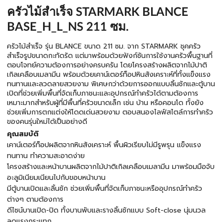
ครัวไม้สำเร็จ STARMARK BLANCE
BASE_H_L_NS 211 ซม.
ครัวไม้สำเร็จ รุ่น BLANCE ขนาด 211 ซม. จาก STARMARK ชุคครัว
สำเร็จรูปขนาดกะทัดรัด แต่มาพร้อมด้วยฟังก์ชันการใช้งานครัวพื้นฐานที่
ตอบโจทย์ความต้องการอย่างครบครัน โดยโครงสร้างผลิตจากไม้ปาติ
เกิลเคลือบเมลามีน พร้อมด้วยเคาน์เตอร์ท็อปหินสังเคราะห์ที่ทั้งแข็งแรง
ทนทานและลวดลายสวยงาม พิเศษกว่าด้วยการออกแบบลิ้นชักและตู้บาน
เปิดที่ช่วยเพิ่มพื้นที่จัดเก็บภาชนะและอุปกรณ์ทำครัวได้ตามต้องการ
เหมาะมากสำหรับผู้ที่มีพื้นที่ครัวขนาดเล็ก เช่น บ้าน หรือคอนโด ทั้งยัง
ช่วยเพิ่มการตกแต่งให้โดดเด่นสวยงาม ตอบสนองไลฟ์สไตล์การทำครัว
ของคนรุ่นใหม่ได้เป็นอย่างดี
คุณสมบัติ
เคาน์เตอร์ท็อปผลิตจากหินสังเคราะห์ พื้นผิวเรียบไม่มีรูพรุน แข็งแรง
ทนทาน ทำความสะอาดง่าย
โครงสร้างและหน้าบานผลิตจากไม้ปาติเกิลเคลือบเมลามีน มาพร้อมมือจับ
อะลูมิเนียมเนียนไปกับขอบหน้าบาน
มีตู้บานเปิดและลิ้นชัก ช่วยเพิ่มพื้นที่จัดเก็บภาชนะหรืออุปกรณ์ทำครัว
ต่างๆ ตามต้องการ
ดีไซน์บานเปิด-ปิด ทั้งบานพับและรางลิ้นชักแบบ Soft-close นุ่มนวล
ลดแรงกระแทก