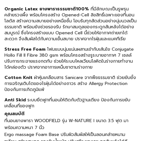
Organic Latex ยางพาราธรรมชาติ100%
ที่มีลักษณะเป็นรูพรุน
คล้ายรวงผึ้ง พร้อมโครงสร้าง Opened-Cell ลิขสิทธิ์เฉพาะของที่นอน
โลตัส สร้างความสบายอย่างเหนือชั้น โอบรับทุกสัดส่วนอย่างนุ่มนวลเป็น
ธรรมชาติ พร้อมยังช่วยรองรับ รักษาสมดุลของกระดูกสันหลังได้อย่าง
สมบูรณ์ ซึ่งโครงสร้างแบบ Opened Cell นี้ช่วยให้อากาศถ่ายเทได้
สะดวก จึงสัมผัสได้กับความเย็นสบาย ปราศจากไรฝุ่นและแบคทีเรีย
Stress Free Foam
โฟมแบบนุ่มแน่นผสานเข้ากับเส้นใย Conjugate
Hollo Fill II Fibre 380 gsm พร้อมโครงสร้างรูระบายอากาศ 7 เซลล์
ปรับการกระจายแรงกดทับ ช่วยให้ระบบไหลเวียนโลหิตในร่างกายทำงาน
ได้คล่องตัว ปราศจากอาการเหน็บชาตามร่างกาย
Cotton Knit
ผ้าหุ้มเคลือบสาร Sanicare จากพืชธรรมชาติ ช่วยยับยั้ง
การเจริญเติบโตของไรฝุ่นได้อย่างถาวร สร้าง Allergy Protection
ป้องกันการเกิดภูมิแพ้
Anti Skid
ระบบยึดฟูกที่นอนให้ติดกับตัวฐานเตียง ป้องกันการขยับ
เคลื่อนที่ของฟูก
คุณสมบัติ
ที่นอนยางพารา WOODFIELD รุ่น W-NATURE I ขนาด 3.5 ฟุต มา
พร้อมความหนา 7 นิ้ว
Ergo massage Foam Base ปรับผิวสัมผัสให้เป็นลอนคล้ายหนาม