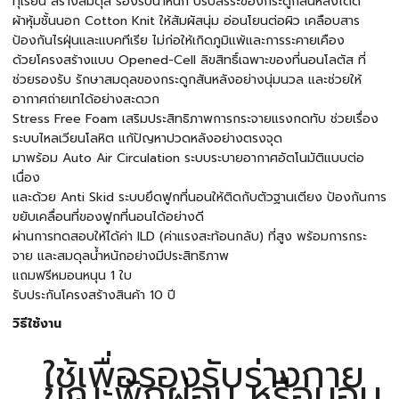
ทุเรียน สร้างสมดุล รองรับน้ำหนัก ปรับสรีระของกระดูกสันหลังได้ดี
ผ้าหุ้มชั้นนอก Cotton Knit ให้สัมผัสนุ่ม อ่อนโยนต่อผิว เคลือบสาร
ป้องกันไรฝุ่นและแบคทีเรีย ไม่ก่อให้เกิดภูมิแพ้และการระคายเคือง
ด้วยโครงสร้างแบบ Opened-Cell ลิขสิทธิ์เฉพาะของที่นอนโลตัส ที่
ช่วยรองรับ รักษาสมดุลของกระดูกสันหลังอย่างนุ่มนวล และช่วยให้
อากาศถ่ายเทได้อย่างสะดวก
Stress Free Foam เสริมประสิทธิภาพการกระจายแรงกดทับ ช่วยเรื่อง
ระบบไหลเวียนโลหิต แก้ปัญหาปวดหลังอย่างตรงจุด
มาพร้อม Auto Air Circulation ระบบระบายอากาศอัตโนมัติแบบต่อ
เนื่อง
และด้วย Anti Skid ระบบยึดฟูกที่นอนให้ติดกับตัวฐานเตียง ป้องกันการ
ขยับเคลื่อนที่ของฟูกที่นอนได้อย่างดี
ผ่านการทดสอบให้ได้ค่า ILD (ค่าแรงสะท้อนกลับ) ที่สูง พร้อมการกระ
จาย และสมดุลน้ำหนักอย่างมีประสิทธิภาพ
แถมฟรีหมอนหนุน 1 ใบ
รับประกันโครงสร้างสินค้า 10 ปี
วิธีใช้งาน
ใช้เพื่อรองรับร่างกาย
ขณะพักผ่อน หรือนอน