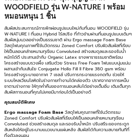
WOODFIELD รุ่น W-NATURE I พร้อม
หมอนหนุน 1 ชิ้น
สัมผัสประสบการณ์การพักผ่อนรูปแบบใหม่กับที่นอน WOODFIELD รุ่น
W-NATURE I ที่นอน Hybrid ไร้สปริง ที่ก้าวข้ามผ่านที่นอนรูปแบบเดิมๆ
สัมผัสนุ่มนวลอย่างเป็นธรรมชาติ ผ่าน Ergo massage Foam Base
วัสดุโฟมคุณภาพที่ใช้นวัตกรรม Zoned Comfort ปรับผิวสัมผัสที่เรียบ
ให้เป็นลอนคล้ายหนามทุเรียน Convoluted สร้างสมดุลและรองรับน้ำ
หนักได้ดี ประสานเข้ากับ Organic Latex ยางพาราธรรมชาติพร้อม
โครงสร้างแบบรวงผึ้ง เสริมด้วย Stress Free Foam โฟมแบบนุ่มแน่น
ผสานเข้ากับเส้นใย Conjugate Hollo Fill II Fibre 380 gsm พร้อม
โครงสร้างรูระบายอากาศ 7 เซลล์ ปรับการกระจายแรงกดทับ ช่วยให้
ระบบไหลเวียนโลหิตในร่างกายทํางานได้คล่องตัว ปราศจากอาการเหน็บ
ชาตามร่างกาย ให้ทุกค่ำคืนของการนอนหลับได้อย่างเต็มอิ่ม เติมเต็มทุก
สัมผัสการนอนที่คุณไม่เคยมีมาก่อนได้เป็นอย่างดี
คุณสมบัติพิเศษ
Ergo massage Foam Base
วัสดุโฟมคุณภาพที่ใช้นวัตกรรม
Zoned Comfort ปรับผิวสัมผัสที่เรียบให้เป็นลอนคล้ายหนามทุเรียน
Convoluted ช่วยสร้างสมดุล และรองรับน้ำหนัก ปรับสรีระของกระดูก
สันหลังให้อยู่ในระนาบแนวขนานแผ่นหลัง สัมผัสได้กับความสบายทันทีที่
ทิ้งตัวลงนอน