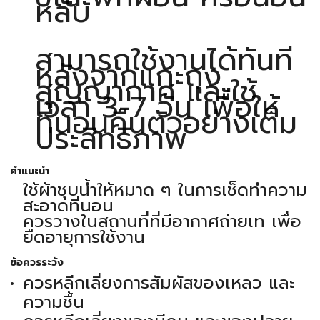
หลับ
สามารถใช้งานได้ทันที
หลังจากแกะถุง
สุญญากาศ และใช้
เวลา 3-7 วัน เพื่อให้
ที่นอนคืนตัวอย่างเต็ม
ประสิทธิภาพ
คำแนะนำ
ใช้ผ้าชุบน้ำให้หมาด ๆ ในการเช็ดทำความ
สะอาดที่นอน
ควรวางในสถานที่ที่มีอากาศถ่ายเท เพื่อ
ยืดอายุการใช้งาน
ข้อควรระวัง
ควรหลีกเลี่ยงการสัมผัสของเหลว และ
ความชื้น