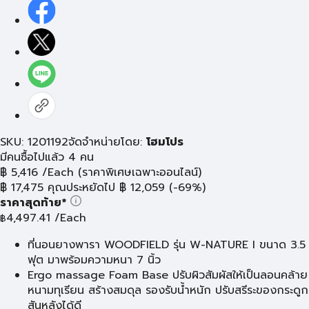
SKU: 1201192
จัดจำหน่ายโดย:
โฮมโปร
มีคนซื้อไปแล้ว 4 คน
฿
5,416
/Each
(ราคาพิเศษเฉพาะออนไลน์)
฿
17,475
คุณประหยัดไป
฿
12,059
(-69%)
ราคาสุดท้าย*
4,497.41
/Each
฿
ที่นอนยางพารา WOODFIELD รุ่น W-NATURE I ขนาด 3.5
ฟุต มาพร้อมความหนา 7 นิ้ว
Ergo massage Foam Base ปรับผิวสัมผัสให้เป็นลอนคล้าย
หนามทุเรียน สร้างสมดุล รองรับน้ำหนัก ปรับสรีระของกระดูก
สันหลังได้ดี