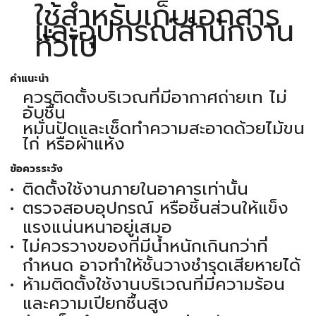
ใช้สำหรับเก็บเอกสาร
และอุปกรณ์สำนักงาน
ทั่วไป
คำแนะนำ
ควรติดตั้งบริเวณที่มีอากาศถ่ายเท ไม่
อับชื้น
หมั่นปัดและเช็ดทำความสะอาดด้วยไม้ขน
ไก่ หรือผ้าแห้ง
ข้อควรระวัง
ติดตั้งใช้งานภายในอาคารเท่านั้น
ตรวจสอบอุปกรณ์ หรือชิ้นส่วนให้แข็ง
แรงแน่นหนาอยู่เสมอ
ไม่ควรวางของที่มีน้ำหนักเกินกว่าที่
กำหนด อาจทำให้ชั้นวางชำรุดเสียหายได้
ห้ามติดตั้งใช้งานบริเวณที่มีความร้อน
และความเปียกชื้นสูง