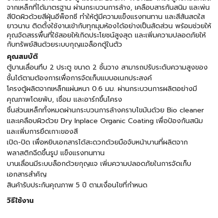
จากเหล็กที่ได้มาตรฐาน ผ่านกระบวนการล้าง, เคลือบสารกันสนิม และพ่น
สีปิดผิวด้วยสีฝุ่นอีพ็อกซี ทำให้ตู้มีความแข็งแรงทนทาน และสีสันสดใส
ยาวนาน ติดตั้งใช้งานเข้ากับทุกมุมห้องได้อย่างเป็นสัดส่วน พร้อมช่วยให้
คุณจัดสรรพื้นที่ใช้สอยให้เกิดประโยชน์สูงสุด และเพิ่มความปลอดภัยให้
กับทรัพย์สินด้วยระบบกุญแจล็อกตู้ในตัว
คุณสมบัติ
ตู้บานเลื่อนทึบ 2 ประตู ขนาด 2 ชั้นวาง สามารถปรับระดับความสูงของ
ชั้นได้ตามต้องการเพื่อการจัดเก็บแบบอเนกประสงค์
โครงตู้ผลิตจากเหล็กแผ่นหนา 0.6 มม. ผ่านกระบวนการผลิตอย่างมี
คุณภาพโดยพับ, เชื่อม และอาร์กขึ้นโครง
ชิ้นส่วนเหล็กทั้งหมดผ่านกระบวนการล้างคราบไขมันด้วย Bio cleaner
และเคลือบผิวด้วย Dry Inplace Organic Coating เพื่อป้องกันสนิม
และเพิ่มการยึดเกาะของสี
เปิด-ปิด เพื่อหยิบเอกสารได้สะดวกด้วยมือจับหน้าบานที่ผลิตจาก
พลาสติกฉีดขึ้นรูป แข็งแรงทนทาน
บานเลื่อนมีระบบล็อกด้วยกุญแจ เพิ่มความปลอดภัยในการจัดเก็บ
เอกสารสำคัญ
สินค้ารับประกันคุณภาพ 5 ปี ตามเงื่อนไขที่กำหนด
วิธีใช้งาน