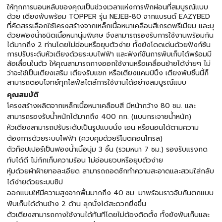
ให้ทุกการนอนหลับของคุณเป็นช่วงเวลาแห่งการพักผ่อนที่สมบูรณ์แบบ
ด้วย เตียงพับพร้อม TOPPER รุ่น NEJEB-80 จากแบรนด์ EAZYBED
ที่คัดสรรเลือกใช้โครงสร้างจากเหล็กเนื้อหนาเคลือบสีเกรดพรีเมียม และบุ
ด้วยฟองน้ำชนิดเนื้อหนานุ่มพิเศษ จึงสามารถรองรับการใช้งานพร้อมกัน
ได้มากถึง 2 ท่านโดยไม่อ่อนหรือยุบตัวง่าย ทั้งยังโดดเด่นด้วยฟังก์ชัน
การปรับระดับหัวเตียงด้วยระบบไฟฟ้า และฟังก์ชันการพับเก็บได้พร้อมมี
ล้อเลื่อนในตัว ให้คุณสามารถกางออกใช้งานหรือเคลื่อนย้ายได้ง่ายๆ ไม่
ว่าจะใช้เป็นเตียงเสริม เตียงรับแขก หรือเตียงแคมป์ปิ้ง เตียงพับชิ้นนี้ก็
สามารถตอบโจทย์ทุกไลฟ์สไตล์การใช้งานได้อย่างสมบูรณ์แบบ
คุณสมบัติ
โครงสร้างผลิตจากเหล็กเนื้อหนาเคลือบสี มีหน้ากว้าง 80 ซม. และ
สามารถรองรับน้ำหนักได้มากถึง 400 กก. (แบบกระจายน้ำหนัก)
หัวเตียงสามารถปรับระดับเป็นรูปแบบนั่ง เอน หรือนอนได้ตามความ
ต้องการด้วยระบบไฟฟ้า (ควบคุมด้วยรีโมตคอนโทรล)
ตัวท็อปเปอร์เป็นฟองน้ำเนื้อนุ่ม 3 ชั้น (รวมหนา 7 ซม.) รองรับแรงกด
ทับได้ดี ไม่กักเก็บความร้อน ไม่อ่อนยวบหรือยุบตัวง่าย
หุ้มด้วยผ้าฝ้ายทอละเอียด สามารถถอดซักทำความสะอาดและสวมใส่กลับ
ได้ง่ายด้วยระบบซิป
ออกแบบให้มีความสูงจากพื้นมากถึง 40 ซม. มาพร้อมราวจับกันตกแบบ
พับเก็บได้ด้านข้าง 2 ด้าน ลุกนั่งได้สะดวกยิ่งขึ้น
ตัวเตียงสามารถกางใช้งานได้ทันทีโดยไม่ต้องติดตั้ง ทั้งยังพับเก็บและ