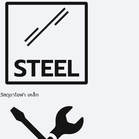
วัสดุขาโซฟา เหล็ก