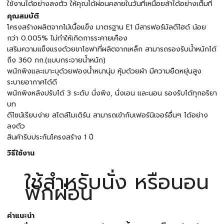
ใช้งานได้อย่างลงตัว ให้คุณได้ผ่อนคลายในวันที่เหนื่อยล้าได้อย่างเต็มที่
คุณสมบัติ
โครงสร้างผลิตจากไม้เนื้อแข็ง มาตรฐาน E1 มีสารฟอร์มัลดีไฮด์ น้อย
กว่า 0.005% ไม่ทำให้เกิดการระคายเคือง
เสริมความแข็งแรงด้วยขาโซฟาที่ผลิตจากเหล็ก สามารถรองรับน้ำหนักได้
ถึง 360 กก.(แบบกระจายน้ำหนัก)
พนักพิงและเบาะบุด้วยฟองน้ำหนานุ่ม หุ้มด้วยผ้า มีความยืดหยุ่นสูง
ระบายอากาศได้ดี
พนักพิงหลังปรับได้ 3 ระดับ นั่งพิง, นั่งเอน และนอน รองรับได้ทุกอริยา
บท
ดีไซน์เรียบง่าย สไตล์โมเดิร์น สามารถเข้ากับเฟอร์นิเจอร์อื่นๆ ได้อย่าง
ลงตัว
สินค้ารับประกันโครงสร้าง 1 ปี
วิธีใช้งาน
ใช้สำหรับนั่ง หรือนอน
พักผ่อน
คำแนะนำ