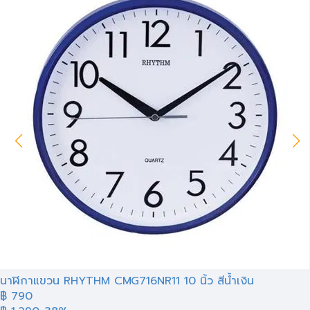
นาฬิกาแขวน RHYTHM CMG716NR11 10 นิ้ว สีน้ำเงิน
฿ 790