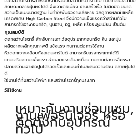
ดอกสว่านโรตารี่สำหรับใช้งานร่วมกับสว่านโรตารี่ทั่วไป โดยเกลียวสว่านมี
ลักษณะคลายฝุ่นผงได้ดี จึงเจาะต่อเนื่อง งานเสร็จเร็ว ไม่ติดขัด ขนาด
สว่านเป็นแบบมาตรฐาน ไม่ทำให้พื้นผิวงานเสียหาย วัสดุการผลิตใช้เหล็ก
เกรดพิเศษ High Carbon Steel จึงมีความแข็งแรงกว่าสว่านทั่วไป
สามารถใช้เจาะคอนกรีต, ปูนฉาบ, อิฐ, เหล็ก หรืออะลูมิเนียม เป็นต้น
คุณสมบัติ
ดอกสว่านโรตารี่ สำหรับการเจาะวัสดุประเภทคอนกรีต หิน และปูน
ผลิตจากเหล็กคุณภาพดี แข็งแรง ทนทานต่อการใช้งาน
หัวดอกเจาะเคลือบทังสเตนคาร์ไบด์ สามารถรับแรงกระแทกได้ดี
แกนเสริมความแข็งแรง ช่วยลดแรงสั่นสะเทือน ทนทานต่อการสึกหรอ
ปลายสว่านเจาะผิวปูนได้รวดเร็วและแม่นยำไม่สะสมความร้อน คลายฝุ่นได้
ดี
ใช้งานได้ทั้งสว่านไฟฟ้า และสว่านโรตารี่ทุกประเภท
วิธีใช้งาน
เหมาะกับงานซ่อมแซม,
งานเฟอร์นิเจอร์ หรือ
ติดตั้งกับอุปกรณ์
ทั่วไป