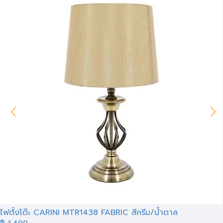
ไฟตั้งโต๊ะ CARINI MTR1438 FABRIC สีครีม/น้ำตาล