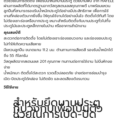
ตัวช่วยในการติดตั้ง เพื่อรับน้ำหนักบานประตู ด้วยบานพับ จาก HAFELE
ผ่านการผลิตที่ได้มาตรฐานจากวัสดุสเตนเลสคุณภาพดี มาพร้อมแหวน
ลูกปืนที่สามารถรองรับน้ำหนักประตูได้อย่างมีประสิทธิภาพ เพื่อการใช้
งานที่คล่องตัวมากยิ่งขึ้น ให้คุณใช้งานได้อย่างมั่นใจ ติดตั้งได้ทันที โดย
ไม่ต้องเซาะร่องหรือบากประตู เหมาะสำหรับติดตั้งกับบานประตูทั่วไปทั้ง
ประตูไม้และประตูเหล็กภายในบ้าน หรืออาคารสำนักงาน
คุณสมบัติ
สะดวกต่อการติดตั้ง โดยไม่ต้องเซาะร่องขอบวงกบ และร่องขอบประตู
ไม่ทำให้เกิดความเสียหาย
มีแหวนลูกปืน ขนาดแกน 11.2 มม. ต้านทานการเสียดสี รองรับน้ำหนักได้
ถึง 55 กิโลกรัม
วัสดุผลิตจากสเตนเลส 201 คุณภาพ ทนทานต่อการใช้งาน ไม่บิ่นหักงอ
ง่าย
น้ำหนักเบา ติดตั้งได้สะดวก รวดเร็วปลอดภัย ง่ายต่อการซ่อมบำรุง
เปิด-ปิดประตูได้คล่อง ไม่ติดขัด และลดเสียงดังรบกวน
วิธีใช้งาน
สำหรับยึดบานประตู
กับวงกบเพื่อเป็นตัว
ช่วยในการเปิด-ปิด