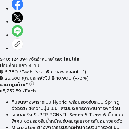
SKU: 1243947
จัดจำหน่ายโดย:
โฮมโปร
มีคนซื้อไปแล้ว 4 คน
฿
6,780
/Each
(ราคาพิเศษเฉพาะออนไลน์)
฿
25,680
คุณประหยัดไป
฿
18,900
(-73%)
ราคาสุดท้าย*
5,752.59
/Each
฿
ที่นอนยางพาราระบบ Hybrid พร้อมรองรับระบบ Spring
อัจฉริยะ ให้ความนุ่มแน่น เสริมประสิทธิภาพในการพักผ่อน
ระบบสปริง SUPER BONNEL Series 5 Turns 6 นิ้ว แน่น
พิเศษ ช่วยรองรับน้ำหนักปรับสมดุลแรงกดทับอย่างลงตัว
Microlatex ยางพาราธรรมชาติผ่านกระบวนการอัดแน่น