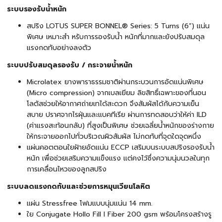
ระบบรองรับน้ำหนัก
สปริง LOTUS SUPER BONNEL® Series: 5 Turns (6”) แน่น
พิเศษ เหมาะสำ หรับการรองรับน้ำ หนักที่มากและยังปรับสมดุล
แรงกดทับอย่างลงตัว
ระบบปรับสมดุลรองรับ / กระจายน้ำหนัก
Microlatex ยางพาราธรรมชาติผ่านกระบวนการอัดแน่นพิเศษ
(Micro compression) จากเบลเยียม ลิขสิทธิ์เฉพาะของที่นอน
โลตัสช่วยให้อากาศถ่ายเทได้สะดวก จึงสัมผัสได้กับความเย็น
สบาย ปราศจากไรฝุ่นและแบคทีเรีย ผ่านการทดสอบว่าให้ค่า ILD
(ค่าแรงสะท้อนกลับ) ที่สูงเป็นพิเศษ ช่วยเฉลี่ยน้ำหนักของร่างกาย
ให้กระจายออกไปทั่วบริเวณผิวสัมผัส ไม่กดทับที่จุดใดจุดหนึ่ง
แผ่นคอตตอนใยฝ้ายอัดแน่น ECCP เสริมบนระบบสปริงรองรับน้ำ
หนัก เพื่อช่วยเสริมความแข็งแรง แต่คงไว้ซึ่งความนุ่มนวลในทุก
การเคลื่อนไหวของลูกสปริง
ระบบลดแรงกดทับและช่วยการหมุนเวียนโลหิต
แผ่น Stressfree โฟมแบบนุ่มแน่น 14 mm.
ใย Conjugate Hollo Fill I Fiber 200 gsm พร้อมโครงสร้างรู