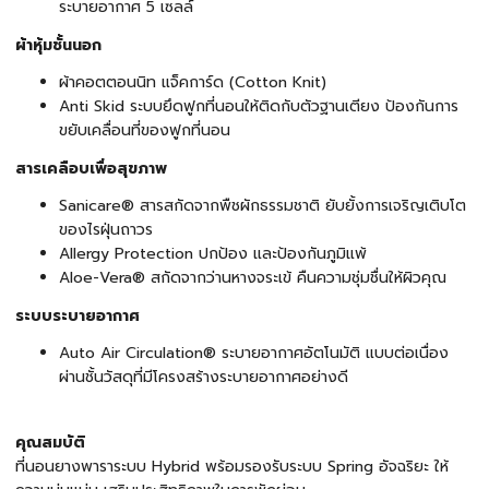
ระบายอากาศ 5 เซลล์
ผ้าหุ้มชั้นนอก
ผ้าคอตตอนนิท แจ็คการ์ด (Cotton Knit)
Anti Skid ระบบยึดฟูกที่นอนให้ติดกับตัวฐานเตียง ป้องกันการ
ขยับเคลื่อนที่ของฟูกที่นอน
สารเคลือบเพื่อสุขภาพ
Sanicare® สารสกัดจากพืชผักธรรมชาติ ยับยั้งการเจริญเติบโต
ของไรฝุ่นถาวร
Allergy Protection ปกป้อง และป้องกันภูมิแพ้
Aloe-Vera® สกัดจากว่านหางจระเข้ คืนความชุ่มชื่นให้ผิวคุณ
ระบบระบายอากาศ
Auto Air Circulation® ระบายอากาศอัตโนมัติ แบบต่อเนื่อง
ผ่านชั้นวัสดุที่มีโครงสร้างระบายอากาศอย่างดี
คุณสมบัติ
ที่นอนยางพาราระบบ Hybrid พร้อมรองรับระบบ Spring อัจฉริยะ ให้