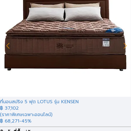
ที่นอนสปริง 5 ฟุต LOTUS รุ่น KENSEN
฿
37,102
(ราคาพิเศษเฉพาะออนไลน์)
฿ 68,271
-45%