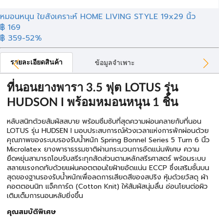
หมอนหนุน ใยสังเคราะห์ HOME LIVING STYLE 19x29 นิ้ว
฿ 169
฿ 359
-52%
รายละเอียดสินค้า
ข้อมูลจำเพาะ
ที่นอนยางพารา 3.5 ฟุต LOTUS รุ่น
HUDSON I พร้อมหมอนหนุน 1 ชิ้น
หลับสนิทด้วยสัมผัสสบาย พร้อมซึมซับที่สุดความผ่อนคลายกับที่นอน
LOTUS รุ่น HUDSEN I มอบประสบการณ์ห้วงเวลาแห่งการพักผ่อนด้วย
คุณภาพของระบบรองรับน้ำหนัก Spring Bonnel Series 5 Turn 6 นิ้ว
Microlatex ยางพาราธรรมชาติผ่านกระบวนการอัดแน่นพิเศษ ความ
ยืดหยุ่นสามารถโอบรับสรีระทุกสัดส่วนตามหลักสรีรศาสตร์ พร้อมระบบ
สลายแรงกดทับด้วยแผ่นคอตตอนใยฝ้ายอัดแน่น ECCP ซึ่งเสริมชั้นบน
สุดของฐานรองรับน้ำหนักเพื่อลดการเสียดสีของสปริง หุ้มด้วยวัสดุ ผ้า
คอตตอนนิท แจ็คการ์ด (Cotton Knit) ให้สัมผัสนุ่มลื่น อ่อนโยนต่อผิว
เติมเต็มการนอนหลับยิ่งขึ้น
คุณสมบัติพิเศษ