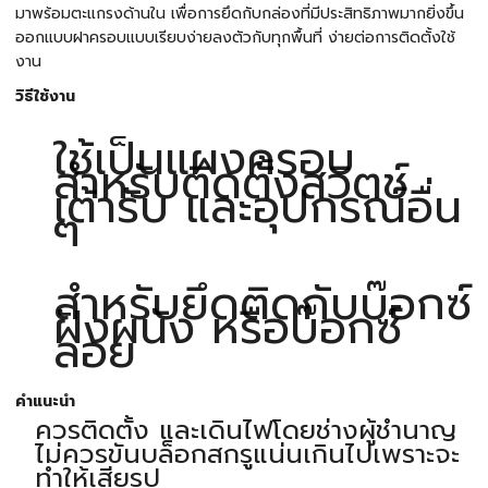
มาพร้อมตะแกรงด้านใน เพื่อการยึดกับกล่องที่มีประสิทธิภาพมากยิ่งขึ้น
ออกแบบฝาครอบแบบเรียบง่ายลงตัวกับทุกพื้นที่ ง่ายต่อการติดตั้งใช้
งาน
วิธีใช้งาน
ใช้เป็นแผงครอบ
สำหรับติดตั้งสวิตช์
เต้ารับ และอุปกรณ์อื่น
ๆ
สำหรับยึดติดกับบ๊อกซ์
ฝังผนัง หรือบ๊อกซ์
ลอย
คำแนะนำ
ควรติดตั้ง และเดินไฟโดยช่างผู้ชำนาญ
ไม่ควรขันบล็อกสกรูแน่นเกินไปเพราะจะ
ทำให้เสียรูป