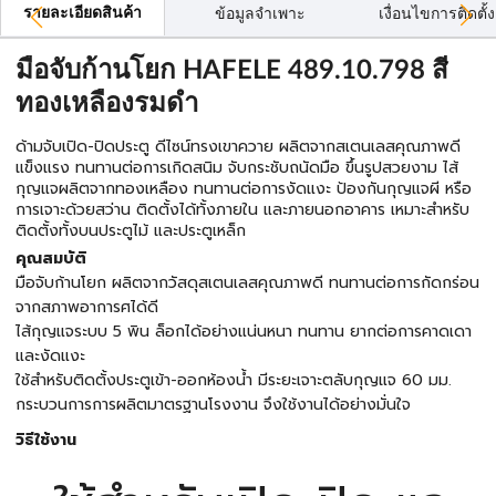
รายละเอียดสินค้า
ข้อมูลจำเพาะ
เงื่อนไขการติดตั้ง
มือจับก้านโยก HAFELE 489.10.798 สี
ทองเหลืองรมดำ
ด้ามจับเปิด-ปิดประตู ดีไซน์ทรงเขาควาย ผลิตจากสเตนเลสคุณภาพดี
แข็งแรง ทนทานต่อการเกิดสนิม จับกระชับถนัดมือ ขึ้นรูปสวยงาม ไส้
กุญแจผลิตจากทองเหลือง ทนทานต่อการงัดแงะ ป้องกันกุญแจผี หรือ
การเจาะด้วยสว่าน ติดตั้งได้ทั้งภายใน และภายนอกอาคาร เหมาะสำหรับ
ติดตั้งทั้งบนประตูไม้ และประตูเหล็ก
คุณสมบัติ
มือจับก้านโยก ผลิตจากวัสดุสเตนเลสคุณภาพดี ทนทานต่อการกัดกร่อน
จากสภาพอาการศได้ดี
ไส้กุญแจระบบ 5 พิน ล็อกได้อย่างแน่นหนา ทนทาน ยากต่อการคาดเดา
และงัดแงะ
ใช้สำหรับติดตั้งประตูเข้า-ออกห้องน้ำ มีระยะเจาะตลับกุญแจ 60 มม.
กระบวนการการผลิตมาตรฐานโรงงาน จึงใช้งานได้อย่างมั่นใจ
วิธีใช้งาน