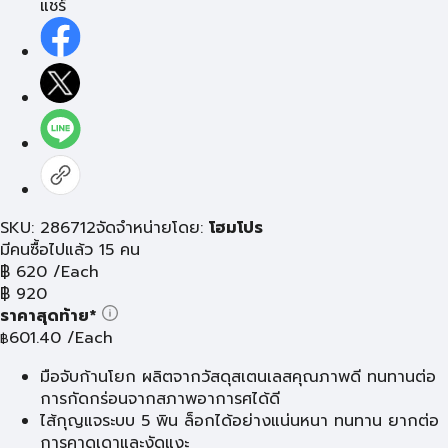
แชร์
SKU: 286712
จัดจำหน่ายโดย:
โฮมโปร
มีคนซื้อไปแล้ว 15 คน
฿
620
/Each
฿
920
ราคาสุดท้าย*
601.40
/Each
฿
มือจับก้านโยก ผลิตจากวัสดุสเตนเลสคุณภาพดี ทนทานต่อ
การกัดกร่อนจากสภาพอาการศได้ดี
ไส้กุญแจระบบ 5 พิน ล็อกได้อย่างแน่นหนา ทนทาน ยากต่อ
การคาดเดาและงัดแงะ