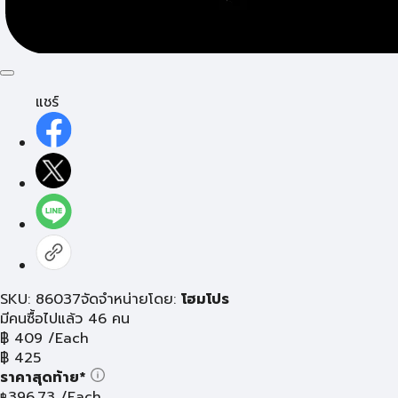
แชร์
SKU: 86037
จัดจำหน่ายโดย:
โฮมโปร
มีคนซื้อไปแล้ว 46 คน
฿
409
/Each
฿
425
ราคาสุดท้าย*
396.73
/Each
฿