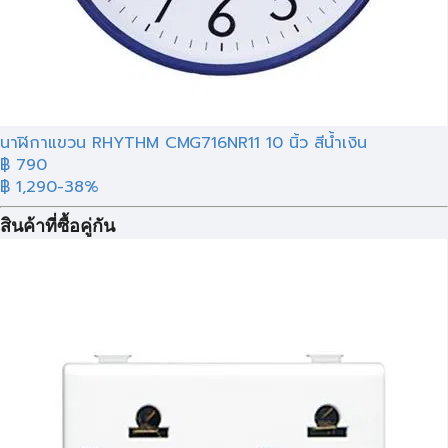
นาฬิกาแขวน RHYTHM CMG716NR11 10 นิ้ว สีน้ำเงิน
฿ 790
฿ 1,290
-38%
สินค้าที่ซื้อคู่กัน