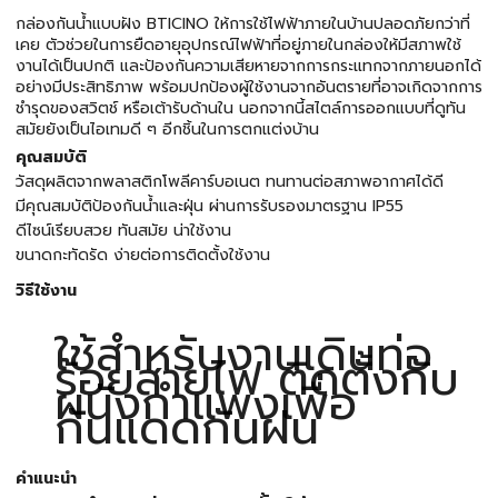
กล่องกันน้ำแบบฝัง BTICINO ให้การใช้ไฟฟ้าภายในบ้านปลอดภัยกว่าที่
เคย ตัวช่วยในการยืดอายุอุปกรณ์ไฟฟ้าที่อยู่ภายในกล่องให้มีสภาพใช้
งานได้เป็นปกติ และป้องกันความเสียหายจากการกระแทกจากภายนอกได้
อย่างมีประสิทธิภาพ พร้อมปกป้องผู้ใช้งานจากอันตรายที่อาจเกิดจากการ
ชำรุดของสวิตช์ หรือเต้ารับด้านใน นอกจากนี้สไตล์การออกแบบที่ดูทัน
สมัยยังเป็นไอเทมดี ๆ อีกชิ้นในการตกแต่งบ้าน
คุณสมบัติ
วัสดุผลิตจากพลาสติกโพลีคาร์บอเนต ทนทานต่อสภาพอากาศได้ดี
มีคุณสมบัติป้องกันน้ำและฝุ่น ผ่านการรับรองมาตรฐาน IP55
ดีไซน์เรียบสวย ทันสมัย น่าใช้งาน
ขนาดกะทัดรัด ง่ายต่อการติดตั้งใช้งาน
วิธีใช้งาน
ใช้สำหรับงานเดินท่อ
ร้อยสายไฟ ติดตั้งกับ
ผนังกำแพงเพื่อ
กันแดดกันฝน
คำแนะนำ