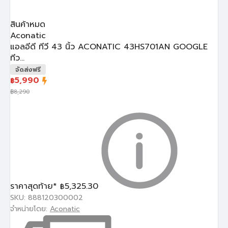
สินค้าหมด
Aconatic
แอลอีดี ทีวี 43 นิ้ว ACONATIC 43HS701AN GOOGLE
ทีว...
จัดส่งฟรี
5,990
฿
฿
8,290
ราคาสุดท้าย*
5,325.30
฿
SKU: 888120300002
จำหน่ายโดย:
Aconatic