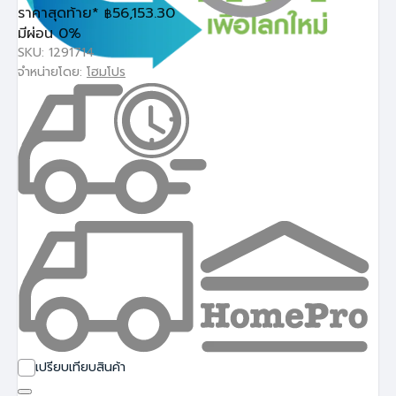
ราคาสุดท้าย*
56,153.30
฿
มีผ่อน 0%
SKU: 1291714
จำหน่ายโดย:
โฮมโปร
เปรียบเทียบสินค้า