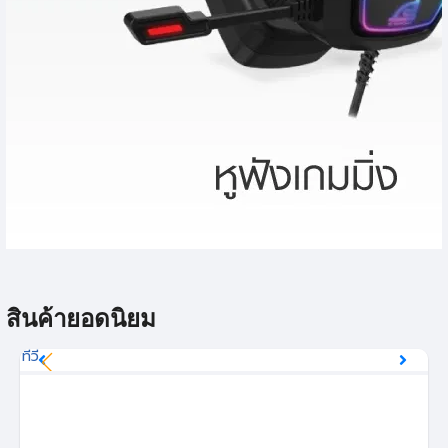
สินค้ายอดนิยม
ทีวี
โต๊