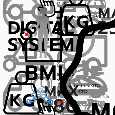
1,290
฿
ราคาสุดท้าย*
678.03
฿
สินค้าหมด
NIKITO
เครื่องชั่งน้ำหนัก NIKITO
BG1911L-A สีขาว
ขายแล้ว 3 ชิ้น
0.0 (0)
599
฿
1,290
฿