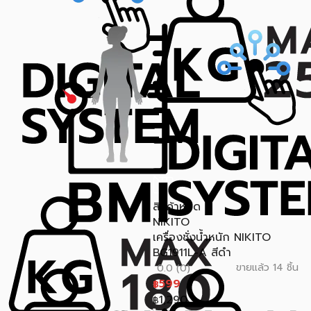
สินค้าหมด
NIKITO
เครื่องชั่งน้ำหนัก NIKITO
BG1911L-A สีดำ
ขายแล้ว 14 ชิ้น
0.0 (0)
599
฿
1,290
฿