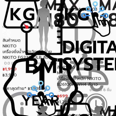
ราคาสุดท้าย*
581.03
฿
สินค้าหมด
NIKITO
เครื่องชั่งน้ำหนักวัดมวลกาย
NIKITO FG2305ULB สีขาว
ขายแล้ว 23 ชิ้น
0.0 (0)
สินค้าหมด
1,990
฿
NIKITO
3,990
฿
เครื่องชั่งน้ำหนัก NIKITO
B2610GP-WH4 สีขาว
ราคาสุดท้าย*
1,930.30
฿
ขายแล้ว 8 ชิ้น
5 (1)
699
฿
1,290
฿
ราคาสุดท้าย*
678.03
฿