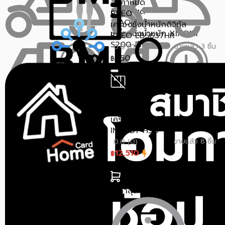
สินค้าหมด
สินค้าหมด
EXEO
XIAOMI
เครื่องชั่งน้ำหนักดิจิทัล
เครื่องชั่งน้ำหนัก XIAOMI
EXEO EB5637HR
S200 สีเทา
ขายแล้ว 3 ชิ้น
0.0 (0)
950
฿
ราคาสุดท้าย*
921.50
฿
สินค้าหมด
Inbody
เครื่องวิเคราะห์มวลร่างกาย
INBODY H30
ขายแล้ว 8 ชิ้น
0.0 (0)
12,510
฿
13,900
฿
ราคาสุดท้าย*
11,358.70
฿
สินค้าหมด
SIMPLE HEALTH
เครื่องชั่งน้ำหนัก SIMPLE