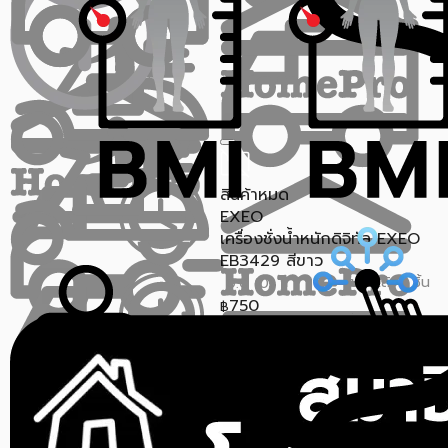
สินค้าหมด
EXEO
เครื่องชั่งน้ำหนักดิจิทัล EXEO
EB3429 สีขาว
ขายแล้ว 1 ชิ้น
0.0 (0)
750
฿
ราคาสุดท้าย*
727.50
฿