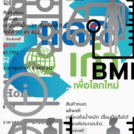
สินค้าหมด
allwell
เครื่องชั่งน้ำหนัก เชื่่อมแอปได้
วัดได้ 20 ค่า ALL...
จัดส่งฟรี
970
฿
1,790
฿
ราคาสุดท้าย*
940.90
฿
สินค้าหมด
749
฿
allwell
เครื่องชั่งน้ำหนัก เชื่อมมือถือได้
ราคาสุดท้าย*
726.53
฿
วัดองค์ประกอบได...
จัดส่งฟรี