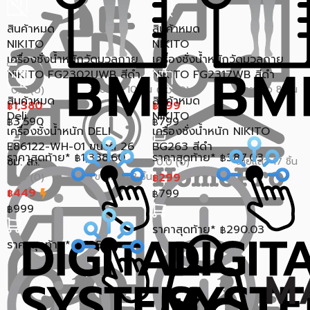
สินค้าหมด
สินค้าหมด
NIKITO
NIKITO
เครื่องชั่งน้ำหนักวัดมวลกาย
เครื่องชั่งน้ำหนักวัดมวลกาย
NIKITO FG2302UWB สีดำ
NIKITO FG2317WB สีดำ
ขายแล้ว 10 ชิ้น
ขายแล้ว 8 ชิ้น
0.0 (0)
0.0 (0)
สินค้าหมด
สินค้าหมด
1,380
399
฿
฿
Deli
NIKITO
3,590
799
฿
฿
เครื่องชั่งน้ำหนัก DELI
เครื่องชั่งน้ำหนัก NIKITO
E86122-WH-01 ขนาด 26
BG263 สีดำ
ราคาสุดท้าย*
1,338.60
ราคาสุดท้าย*
387.03
฿
฿
ซม. ส...
ขายแล้ว 17 ชิ้น
0.0 (0)
ขายแล้ว 3 ชิ้น
299
0.0 (0)
฿
449
799
฿
฿
999
฿
ราคาสุดท้าย*
290.03
฿
ราคาสุดท้าย*
435.53
฿