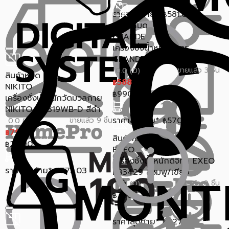
ราคาสุดท้าย*
581.03
฿
สินค้าหมด
GRANDE
เครื่องชั่งน้ำหนักบลูทูธ
GRANDE CS20D สีดำ
ขายแล้ว 3 ชิ้น
0.0 (0)
สินค้าหมด
588
฿
NIKITO
990
฿
เครื่องชั่งน้ำหนักวัดมวลกาย
NIKITO FI2319WB-D สีดำ
ราคาสุดท้าย*
570.36
ขายแล้ว 9 ชิ้น
0.0 (0)
฿
799
฿
สินค้าหมด
2,390
฿
EXEO
เครื่องชั่งน้ำหนักดิจิทัล EXEO
ราคาสุดท้าย*
775.03
฿
EB3429 สีชมพู/เขียว
ขายแล้ว 0 ชิ้น
0.0 (0)
750
฿
ราคาสุดท้าย*
727.50
฿