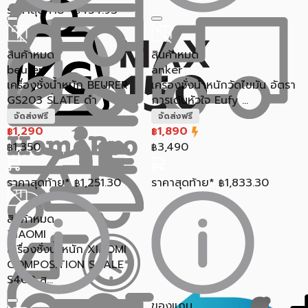
ราคาสุดท้าย*
454.93
฿
สินค้าหมด
สินค้าหมด
beurer
anker
เครื่องชั่งน้ำหนัก BEURER
เครื่องชั่งน้ำหนักวัดไขมัน อัตรา
GS203 SLATE ดำ
การเต้นหัวใจ Eufy ...
จัดส่งฟรี
จัดส่งฟรี
1,290
1,890
฿
฿
1,350
3,490
฿
฿
ราคาสุดท้าย*
1,251.30
ราคาสุดท้าย*
1,833.30
฿
฿
สินค้าหมด
XIAOMI
เครื่องชั่งน้ำหนัก XIAOMI
COMPOSITION SCALE
S400 ส...
ของแถม