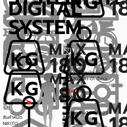
สินค้าหมด
Deli
เครื่องชั่งน้ำหนัก DELI
E86120-WH-01 สีขาว
ขายแล้ว 1 ชิ้น
0.0 (0)
359
฿
799
฿
ราคาสุดท้าย*
348.23
฿
สินค้าหมด
สินค้าหมด
NIKITO
NIKITO