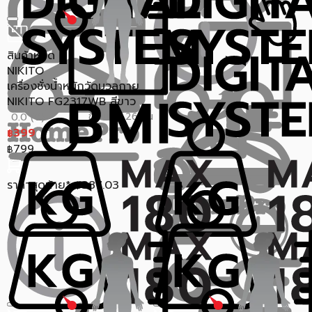
สินค้าหมด
NIKITO
เครื่องชั่งน้ำหนักวัดมวลกาย
NIKITO FG2317WB สีขาว
ขายแล้ว 26 ชิ้น
0.0 (0)
399
฿
799
฿
ราคาสุดท้าย*
387.03
฿