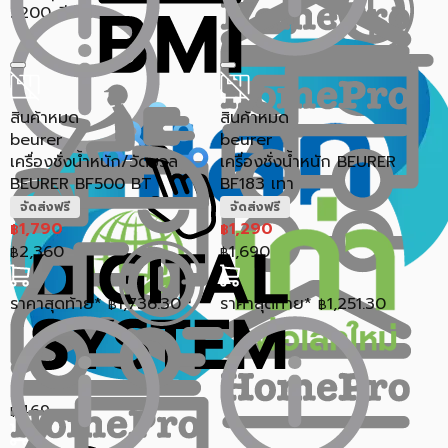
S200 สีขาว
สินค้าหมด
สินค้าหมด
beurer
beurer
เครื่องชั่งน้ำหนัก/วัดมวล
เครื่องชั่งน้ำหนัก BEURER
BEURER BF500 BT
BF183 เทา
จัดส่งฟรี
จัดส่งฟรี
1,790
1,290
฿
฿
2,360
1,690
฿
฿
ราคาสุดท้าย*
1,736.30
ราคาสุดท้าย*
1,251.30
฿
฿
469
฿