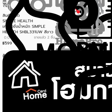
สินค้าหมด
SIMPLE HEALTH
เครื่องชั่งน้ำหนัก SIMPLE
HEALTH SHBL331UW สีขาว
ขายแล้ว 2 ชิ้น
0.0 (0)
599
฿
สินค้าหมด
ราคาสุดท้าย*
581.03
฿
AIKO
เครื่องชั่งน้ำหนัก AIKO AK-
8030
ขายแล้ว 13 ชิ้น
0.0 (0)
599
฿
1,190
฿
ราคาสุดท้าย*
581.03
฿