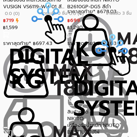
เครื่องชั่งน้ำหนักวัดมวลกาย
เครื่องชั่งน้ำหนัก NIKITO
VUSIGN VS6119-WH-01 สี...
B2610GP-DG5 สีดำ
ราคาสุดท้าย*
678.03
฿
ขายแล้ว 0 ชิ้น
ขายแล้ว 3 ชิ้น
0.0 (0)
0.0 (0)
719
699
฿
฿
1,599
1,290
฿
฿
ราคาสุดท้าย*
697.43
ราคาสุดท้าย*
678.03
฿
฿
สินค้าหมด
NIKITO
เครื่องชั่งน้ำหนัก NIKITO
BB371U สีไม้ไผ่