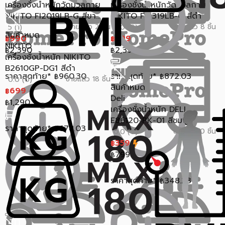
เครื่องชั่งน้ำหนักวัดมวลกาย
เครื่องชั่งน้ำหนักวัดมวลกาย
NIKITO FI2019LB-G สีขา...
NIKITO FI2319LB-C สีดำ
ขายแล้ว 2 ชิ้น
ขายแล้ว 8 ชิ้น
5 (1)
0.0 (0)
สินค้าหมด
990
899
฿
฿
NIKITO
2,390
2,390
฿
฿
เครื่องชั่งน้ำหนัก NIKITO
B2610GP-DG1 สีดำ
ราคาสุดท้าย*
960.30
ราคาสุดท้าย*
872.03
฿
฿
ขายแล้ว 18 ชิ้น
0.0 (0)
สินค้าหมด
699
฿
Deli
1,290
฿
เครื่องชั่งน้ำหนัก DELI
E86120-PK-01 สีชมพู
ราคาสุดท้าย*
678.03
฿
ขายแล้ว 0 ชิ้น
0.0 (0)
359
฿
799
฿
ราคาสุดท้าย*
348.23
฿