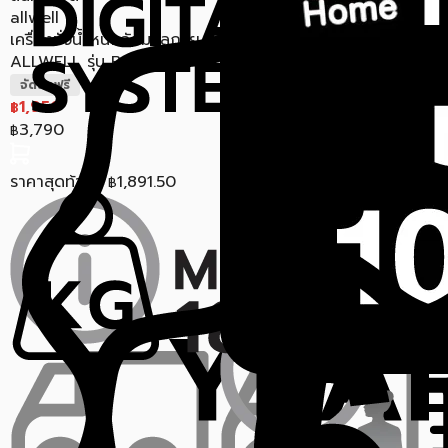
allwell
SIMPLE HEALTH
เครื่องชั่งน้ำหนักวัดมวลกาย
เครื่องชั่งน้ำหนัก SIMPLE
ALLWELL รุ่น BODYA-PRO...
HEALTH EPF208BCUW สี
ขาว
จัดส่งฟรี
1,950
ขายแล้ว 3 ชิ้น
0.0 (0)
฿
สินค้าหมด
799
3,790
฿
฿
EXEO
เครื่องชั่งน้ำหนักดิจิทัล EXEO
ราคาสุดท้าย*
775.03
ราคาสุดท้าย*
1,891.50
฿
฿
EB9068 สีใส
ขายแล้ว 5 ชิ้น
0.0 (0)
550
฿
ราคาสุดท้าย*
533.50
฿