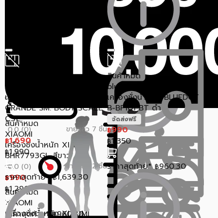
HEALTH SHBL331B สีดำ
ขายแล้ว 5 ชิ้น
0.0 (0)
469
฿
599
฿
ราคาสุดท้าย*
454.93
฿
ราคาสุดท้าย*
581.03
฿
สินค้าหมด
สินค้าหมด
GRANDE
bluedot
เครื่องชั่งน้ำหนักบลูทูธ
เครื่องชั่งน้ำหนัก BLUEDOT
GRANDE SM. BODY SCALE
B-BF101 BT ดำ
CS1...
จัดส่งฟรี
สินค้าหมด
990
ขายแล้ว 7 ชิ้น
0.0 (0)
฿
XIAOMI
1,690
1,350
฿
฿
เครื่องชั่งน้ำหนัก XIAOMI
1,990
฿
BHR7793GL สีขาว
ราคาสุดท้าย*
960.30
ขายแล้ว 2 ชิ้น
0.0 (0)
฿
ราคาสุดท้าย*
1,639.30
990
฿
฿
1,290
฿
สินค้าหมด
XIAOMI
เครื่องชั่งน้ำหนัก XIAOMI
ราคาสุดท้าย*
960.30
฿