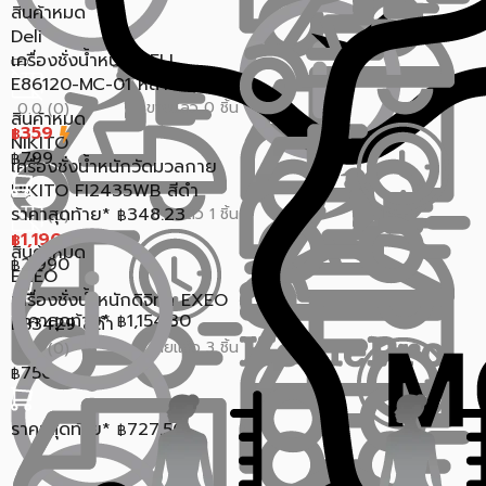
สินค้าหมด
Deli
เครื่องชั่งน้ำหนัก DELI
E86120-MC-01 หลากสี
ขายแล้ว 0 ชิ้น
0.0 (0)
สินค้าหมด
359
฿
NIKITO
799
฿
เครื่องชั่งน้ำหนักวัดมวลกาย
NIKITO FI2435WB สีดำ
ราคาสุดท้าย*
348.23
ขายแล้ว 1 ชิ้น
0.0 (0)
฿
1,190
฿
สินค้าหมด
2,990
฿
EXEO
เครื่องชั่งน้ำหนักดิจิทัล EXEO
ราคาสุดท้าย*
1,154.30
EB3429 สีดำ
฿
ขายแล้ว 3 ชิ้น
0.0 (0)
750
฿
ราคาสุดท้าย*
727.50
฿