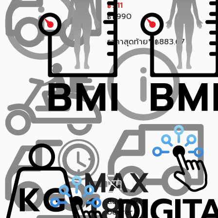
911
฿
1,990
฿
ราคาสุดท้าย*
883.67
฿
สินค้าหมด
beurer