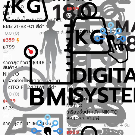
ขายแล้ว 2 ชิ้น
0.0 (0)
สินค้าหมด
699
฿
Deli
1,290
฿
เครื่องชั่งน้ำหนักดิจิตอล DELI
E86121-BK-01 สีดำ
ราคาสุดท้าย*
678.03
฿
ขายแล้ว 17 ชิ้น
0.0 (0)
359
฿
799
฿
ราคาสุดท้าย*
348.23
฿
สินค้าหมด
NIKITO
เครื่องชั่งน้ำหนักวัดมวลกาย
NIKITO FG2431WB สีดำ
ขายแล้ว 1 ชิ้น
0.0 (0)
สินค้าหมด
699
฿
NIKITO
1,390
฿
เครื่องชั่งน้ำหนัก NIKITO
BB3033 สีไม้ไผ่
ราคาสุดท้าย*
678.03
฿
ขายแล้ว 4 ชิ้น
0.0 (0)
699
฿