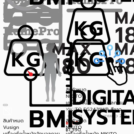
สินค้าหมด
NIKITO
เครื่องชั่งน้ำหนักวัดมวลกาย
NIKITO FG2431WB สีขาว
ขายแล้ว 2 ชิ้น
0.0 (0)
สินค้าหมด
สินค้าหมด
699
฿
Vusign
NIKITO
1,390
฿