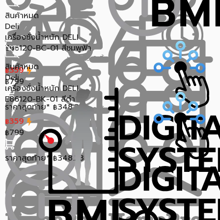
สินค้าหมด
Deli
เครื่องชั่งน้ำหนัก DELI
E86120-BC-01 สีชมพูฟ้า
ขายแล้ว 2 ชิ้น
0.0 (0)
สินค้าหมด
359
฿
Deli
799
฿
เครื่องชั่งน้ำหนัก DELI
E86120-BK-01 สีดำ
ราคาสุดท้าย*
348.23
฿
ขายแล้ว 0 ชิ้น
0.0 (0)
359
฿
799
฿
ราคาสุดท้าย*
348.23
฿