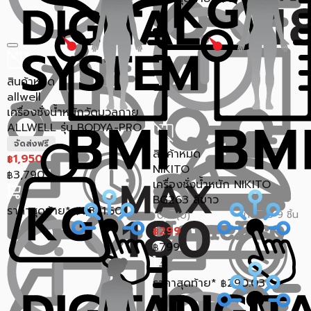
สินค้าหมด
allwell
เครื่องชั่งน้ำหนักวัดมวลกาย
ALLWELL รุ่น BODYA-PRO...
จัดส่งฟรี
สินค้าหมด
1,950
฿
NIKITO
3,790
฿
เครื่องชั่งน้ำหนัก NIKITO
BG263 สีขาว
ราคาสุดท้าย*
1,891.50
฿
ขายแล้ว 9 ชิ้น
0.0 (0)
299
฿
799
฿
ราคาสุดท้าย*
290.03
฿